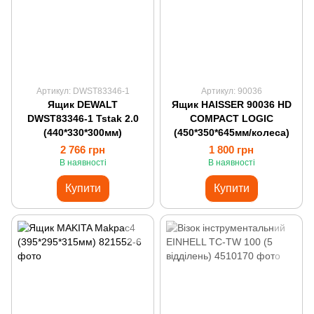
Артикул: DWST83346-1
Артикул: 90036
Ящик DEWALT
Ящик HAISSER 90036 HD
DWST83346-1 Tstak 2.0
COMPACT LOGIC
(440*330*300мм)
(450*350*645мм/колеса)
2 766 грн
1 800 грн
В наявності
В наявності
Купити
Купити