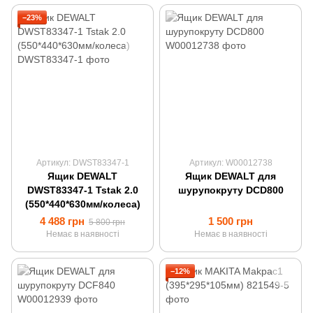
−23%
Артикул: DWST83347-1
Артикул: W00012738
Ящик DEWALT
Ящик DEWALT для
DWST83347-1 Tstak 2.0
шурупокруту DCD800
(550*440*630мм/колеса)
4 488 грн
1 500 грн
5 800 грн
Немає в наявності
Немає в наявності
−12%