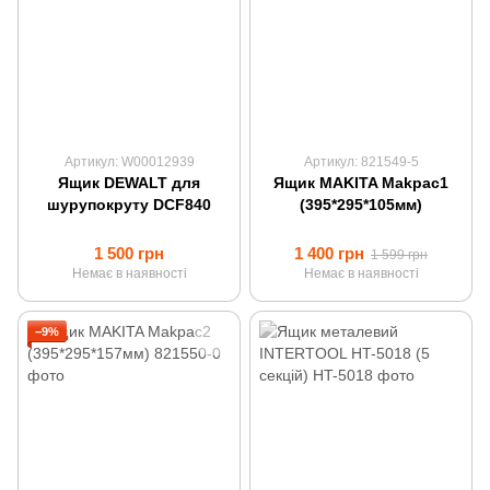
Артикул: W00012939
Артикул: 821549-5
Ящик DEWALT для
Ящик MAKITA Makpac1
шурупокруту DCF840
(395*295*105мм)
1 500 грн
1 400 грн
1 599 грн
Немає в наявності
Немає в наявності
−9%