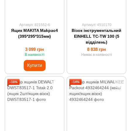
Артикул: 821552-6
Артикул: 4510170
Ящик MAKITA Makpac4
Візок інструментальний
(395*295*315мм)
EINHELL TC-TW 100 (5
відділень)
3 099 грн
8 838 грн
В наявності
Немає в наявності
Купити
−16%
−14%