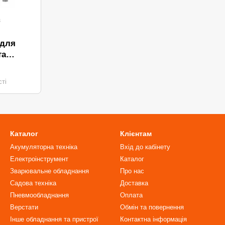
3
 для
та
INHELL
ті
Каталог
Клієнтам
Акумуляторна техніка
Вхід до кабінету
Електроінструмент
Каталог
Зварювальне обладнання
Про нас
Садова техніка
Доставка
Пневмообладнання
Оплата
Верстати
Обмін та повернення
Інше обладнання та пристрої
Контактна інформація