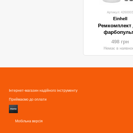
Артикул: 426000
Einhell
Ремкомплект
фарбопуль
електричного E
498 грн
Немає в наявнос
Інтернет-магазин надійного інструменту
Приймаємо до оплати
Мобільна версія