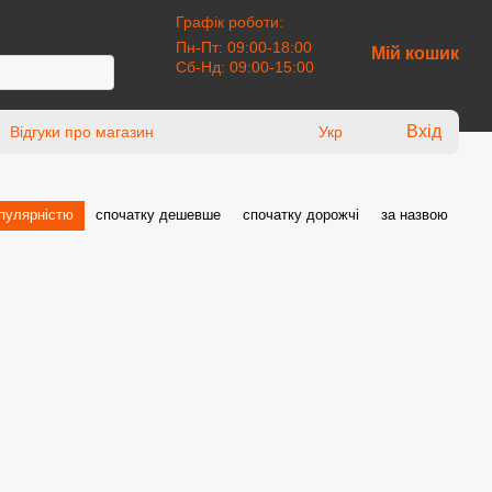
Графік роботи:
Пн-Пт: 09:00-18:00
Мій кошик
Сб-Нд: 09:00-15:00
Вхід
Відгуки про магазин
Укр
опулярністю
спочатку дешевше
спочатку дорожчі
за назвою