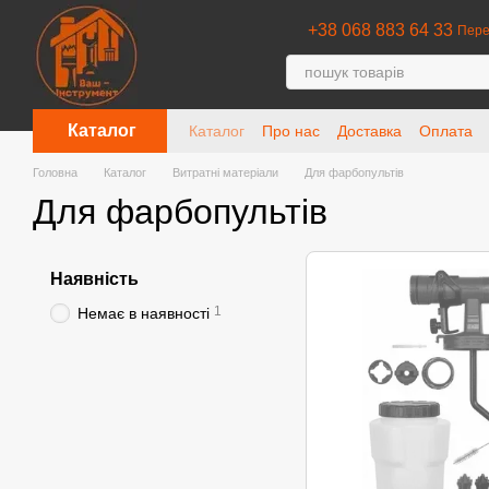
Перейти до основного контенту
+38 068 883 64 33
Пере
Каталог
Каталог
Про нас
Доставка
Оплата
Головна
Каталог
Витратні матеріали
Для фарбопультів
Для фарбопультів
Наявність
1
Немає в наявності