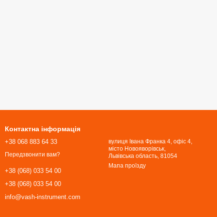
Контактна інформація
+38 068 883 64 33
вулиця Івана Франка 4, офіс 4,
місто Новояворівськ,
Передзвонити вам?
Львівська область, 81054​​​​​​​
Мапа проїзду
+38 (068) 033 54 00
+38 (068) 033 54 00
info@vash-instrument.com