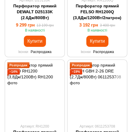
Артикул: D25133K
Артикул: RH1200Q
Перфоратор прямий
Перфоратор прямий
DEWALT D25133K
FELSO RH1200Q
(2.6Дж/800Вт)
(3,8Дж/1200Вт/2патрон)
9 299 грн
3 192 грн
13 199 грн
3 400 грн
В наявності
В наявності
Купити
Купити
Іконки
Распродажа
Іконки
Распродажа
Розпродаж
Розпродаж
−14%
−19%
Артикул: RH1200
Артикул: 0611253708