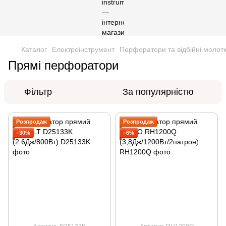
Каталог
Електроінструмент
Перфоратори та відбійні молот
Прямі перфоратори
Фільтр
За популярністю
Розпродаж
Розпродаж
−30%
−6%