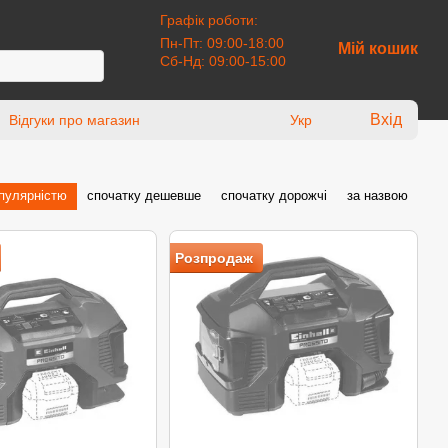
Графік роботи:
Пн-Пт: 09:00-18:00
Мій кошик
Сб-Нд: 09:00-15:00
Вхід
Відгуки про магазин
Укр
опулярністю
спочатку дешевше
спочатку дорожчі
за назвою
Розпродаж