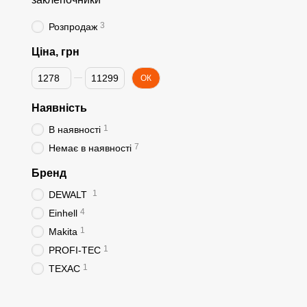
3
Розпродаж
Ціна, грн
Від Ціна, грн
До Ціна, грн
ОК
Наявність
1
В наявності
7
Немає в наявності
Бренд
1
DEWALT
4
Einhell
1
Makita
1
PROFI-TEC
1
ТЕХАС