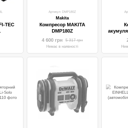
BL
Артикул: DMP180Z
Ар
Makita
FI-TEC
Компресор MAKITA
К
L
DMP180Z
акумуля
Pre
4 600 грн
5 317 грн
Немає в наявності
Нем