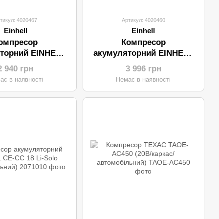
тикул: 4020467
Артикул: 4020460
Einhell
Einhell
омпресор
Компресор
торний EINHELL
акумуляторний EINHELL
ssito 18\21
Pressito (гібрид)
2 940 грн
3 996 грн
ає в наявності
Немає в наявності