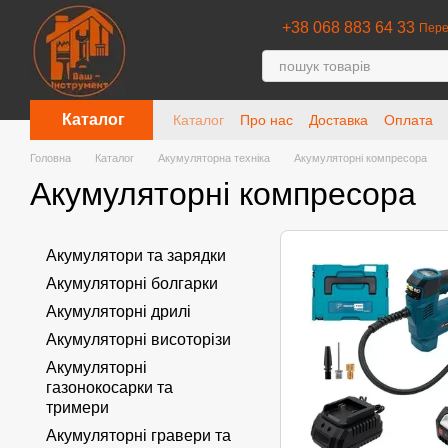
Перейти до основного контенту
+38 068 883 64 33
Пере
Каталог
Каталог
Про нас
Доставка
Оплата
Головна
Каталог
Акумуляторна техніка
Акумуляторні компресора
Акумуляторні компресора
Акумулятори та зарядки
Акумуляторні болгарки
Акумуляторні дрилі
Акумуляторні висоторізи
Акумуляторні
газонокосарки та
тримери
Акумуляторні гравери та