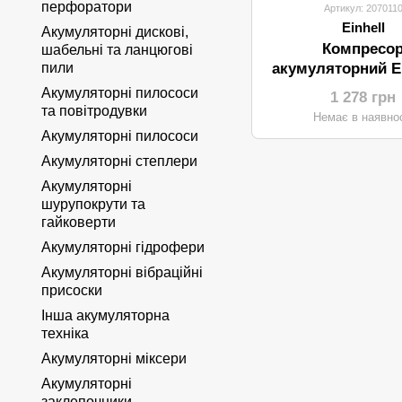
перфоратори
Артикул: 207011
Einhell
Акумуляторні дискові,
Компресо
шабельні та ланцюгові
пили
акумуляторний 
CE-AP 18 Li-S
Акумуляторні пилососи
1 278 грн
(автомобільн
та повітродувки
Немає в наявнос
Акумуляторні пилососи
Акумуляторні степлери
Акумуляторні
шурупокрути та
гайковерти
Акумуляторні гідрофери
Акумуляторні вібраційні
присоски
Інша акумуляторна
техніка
Акумуляторні міксери
Акумуляторні
заклепочники