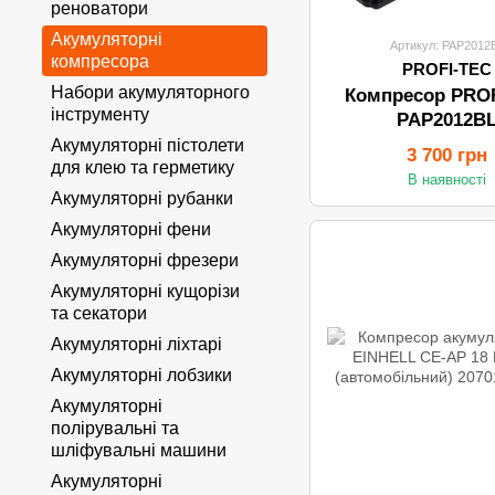
реноватори
Акумуляторні
Артикул: PAP2012
компресора
PROFI-TEC
Набори акумуляторного
Компресор PRO
інструменту
PAP2012B
Акумуляторні пістолети
3 700 грн
для клею та герметику
В наявності
Акумуляторні рубанки
Акумуляторні фени
Акумуляторні фрезери
Акумуляторні кущорізи
та секатори
Акумуляторні ліхтарі
Акумуляторні лобзики
Акумуляторні
полірувальні та
шліфувальні машини
Акумуляторні