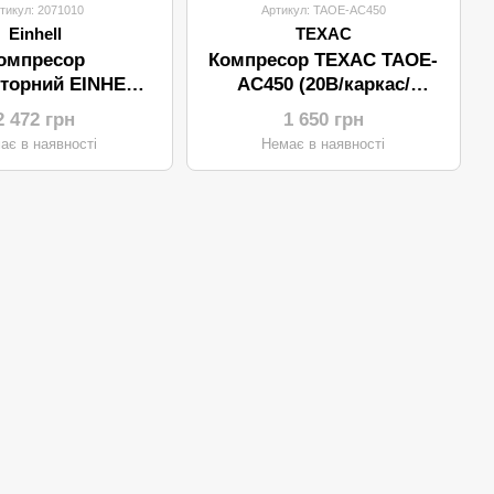
тикул: 2071010
Артикул: TAOE-AC450
Einhell
ТЕХАС
омпресор
Компресор ТЕХАС TAOE-
торний EINHELL
AC450 (20В/каркас/
C 18 Li-Solo
автомобільний)
2 472 грн
1 650 грн
омобільний)
ає в наявності
Немає в наявності