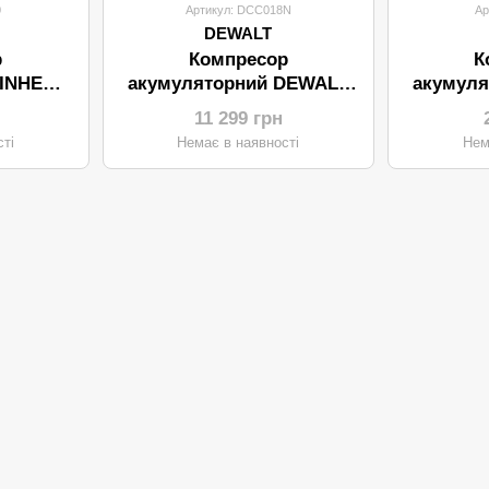
0
Артикул: DCC018N
Ар
DEWALT
р
Компресор
К
EINHELL
акумуляторний DEWALT
акумуля
olo
DCC018N
CE-C
11 299 грн
ий)
(авт
ті
Немає в наявності
Нем