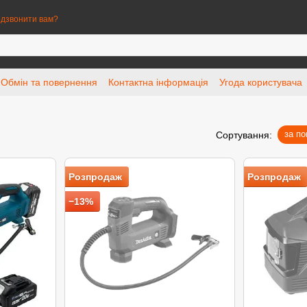
дзвонити вам?
Обмін та повернення
Контактна інформація
Угода користувача
за п
Сортування:
Розпродаж
Розпродаж
−13%