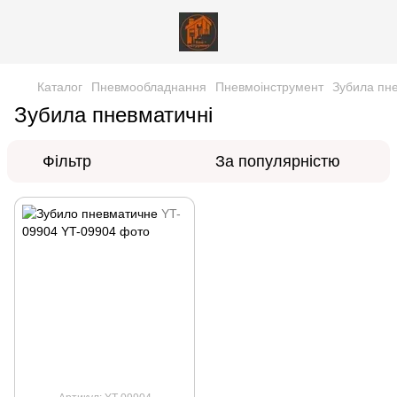
Каталог
Пневмообладнання
Пневмоінструмент
Зубила пн
Зубила пневматичні
Фільтр
За популярністю