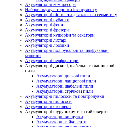
Акумуляторні компресора
Набори акумуляторного інструменту
Акумуляторні пістолети для клею та герметику
Акумуляторні рубанки
Акумуляторні фени
Акумуляторні фрезери
Акумуляторні кущорізи та секатори
Акумуляторні ліхтарі
Акумуляторні лобзики
Акумуляторні полірувальні та шліфувальні
машини
Акумуляторні перфоратори
Акумуляторні дискові, шабельні та ланцюгові
пили
Акумуляторні дискові пили
Акумуляторні ланцюгові пили
Акумуляторні шабельні пили
Акумуляторні стрічкові пили
Акумуляторні пилососи та повітродувки
Акумуляторні пилососи
Акумуляторні степлери
Акумуляторні шурупокрути та гайковерти
Акумуляторні викрутки
Акумуляторні гайковерти
Акумуляторні шурупокрути