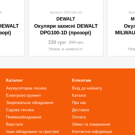
1D
Артикул: DPG100-1D
Арт
DEWALT
M
 DEWALT
Окуляри захисні DEWALT
Окул
зорі)
DPG100-1D (прозорі)
MILWAU
339 грн
399 грн
Немає в наявності
Нем
Каталог
Клієнтам
Акумуляторна техніка
Вхід до кабінету
Електроінструмент
Каталог
Зварювальне обладнання
Про нас
Садова техніка
Доставка
Пневмообладнання
Оплата
Верстати
Обмін та повернення
Інше обладнання та пристрої
Контактна інформація