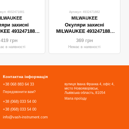
икул: 4932471881
Артикул: 4932471882
ILWAUKEE
MILWAUKEE
яри захисні
Окуляри захисні
KEE 4932471881
MILWAUKEE 4932471882
(прозорі)
(затемнені)
419 грн
369 грн
ає в наявності
Немає в наявності
Контактна інформація
+38 068 883 64 33
вулиця Івана Франка 4, офіс 4,
місто Новояворівськ,
Передзвонити вам?
Львівська область, 81054​​​​​​​
Мапа проїзду
+38 (068) 033 54 00
+38 (068) 033 54 00
info@vash-instrument.com