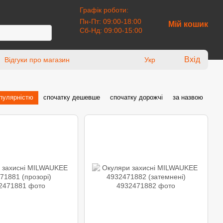
Графік роботи:
Пн-Пт: 09:00-18:00
Мій кошик
Сб-Нд: 09:00-15:00
Вхід
Відгуки про магазин
Укр
опулярністю
спочатку дешевше
спочатку дорожчі
за назвою