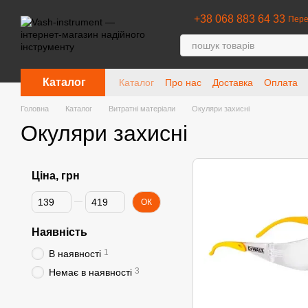
Перейти до основного контенту
+38 068 883 64 33
Пере
Каталог
Каталог
Про нас
Доставка
Оплата
Головна
Каталог
Витратні матеріали
Окуляри захисні
Окуляри захисні
Ціна, грн
Від Ціна, грн
До Ціна, грн
ОК
Наявність
1
В наявності
3
Немає в наявності