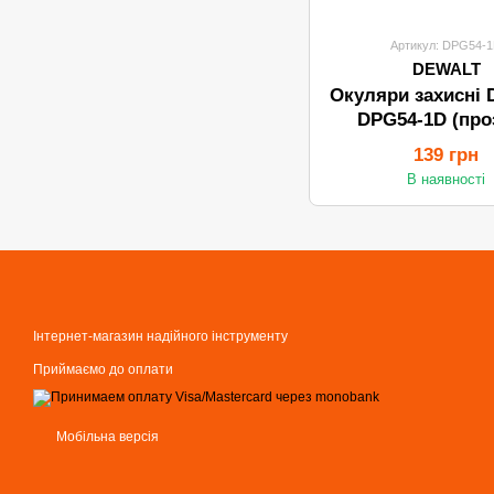
Артикул: DPG54-
DEWALT
Окуляри захисні
DPG54-1D (про
139 грн
В наявності
Інтернет-магазин надійного інструменту
Приймаємо до оплати
Мобільна версія