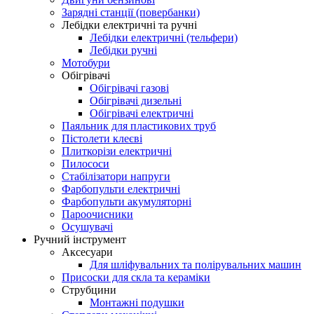
Зарядні станції (повербанки)
Лебідки електричні та ручні
Лебідки електричні (тельфери)
Лебідки ручні
Мотобури
Обігрівачі
Обігрівачі газові
Обігрівачі дизельні
Обігрівачі електричні
Паяльник для пластикових труб
Пістолети клеєві
Плиткорізи електричні
Пилососи
Стабілізатори напруги
Фарбопульти електричні
Фарбопульти акумуляторні
Пароочисники
Осушувачі
Ручний інструмент
Аксесуари
Для шліфувальних та полірувальних машин
Присоски для скла та кераміки
Струбцини
Монтажні подушки