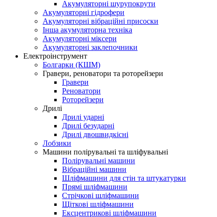
Акумуляторні шурупокрути
Акумуляторні гідрофери
Акумуляторні вібраційні присоски
Інша акумуляторна техніка
Акумуляторні міксери
Акумуляторні заклепочники
Електроінструмент
Болгарки (КШМ)
Гравери, реноватори та роторейзери
Гравери
Реноватори
Роторейзери
Дрилі
Дрилі ударні
Дрилі безударні
Дрилі двошвидкісні
Лобзики
Машини полірувальні та шліфувальні
Полірувальні машини
Вібраційні машини
Шліфмашини для стін та штукатурки
Прямі шліфмашини
Стрічкові шліфмашини
Щіткові шліфмашини
Ексцентрикові шліфмашини