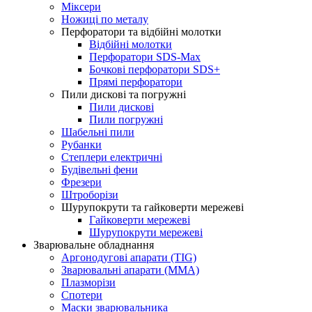
Міксери
Ножиці по металу
Перфоратори та відбійні молотки
Відбійні молотки
Перфоратори SDS-Max
Бочкові перфоратори SDS+
Прямі перфоратори
Пили дискові та погружні
Пили дискові
Пили погружні
Шабельні пили
Рубанки
Степлери електричні
Будівельні фени
Фрезери
Штроборізи
Шурупокрути та гайковерти мережеві
Гайковерти мережеві
Шурупокрути мережеві
Зварювальне обладнання
Аргонодугові апарати (TIG)
Зварювальні апарати (MMA)
Плазморізи
Спотери
Маски зварювальника