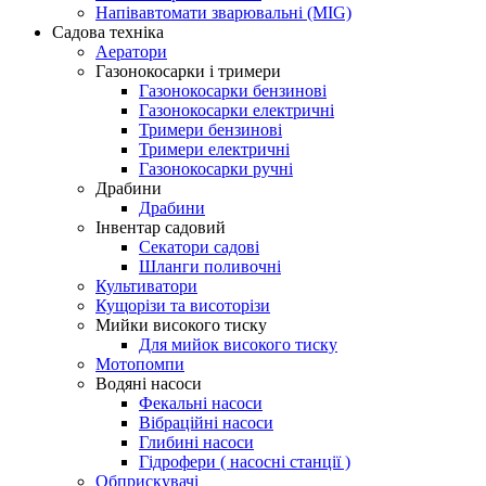
Напівавтомати зварювальні (MIG)
Садова техніка
Аератори
Газонокосарки і тримери
Газонокосарки бензинові
Газонокосарки електричні
Тримери бензинові
Тримери електричні
Газонокосарки ручні
Драбини
Драбини
Інвентар садовий
Секатори садові
Шланги поливочні
Культиватори
Кущорізи та висоторізи
Мийки високого тиску
Для мийок високого тиску
Мотопомпи
Водяні насоси
Фекальні насоси
Вібраційні насоси
Глибині насоси
Гідрофери ( насосні станції )
Обприскувачі