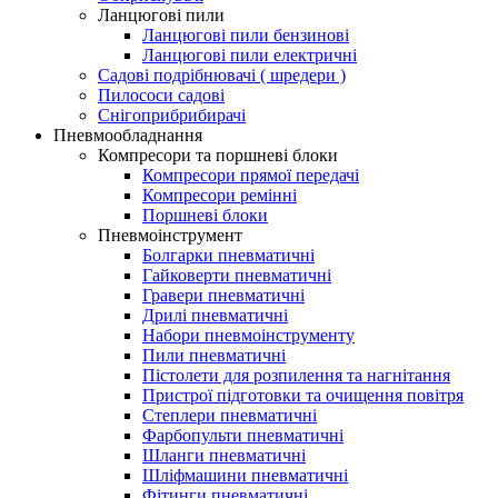
Ланцюгові пили
Ланцюгові пили бензинові
Ланцюгові пили електричні
Садові подрібнювачі ( шредери )
Пилососи садові
Снігоприбрибирачі
Пневмообладнання
Компресори та поршневі блоки
Компресори прямої передачі
Компресори ремінні
Поршневі блоки
Пневмоінструмент
Болгарки пневматичні
Гайковерти пневматичні
Гравери пневматичні
Дрилі пневматичні
Набори пневмоінструменту
Пили пневматичні
Пістолети для розпилення та нагнітання
Пристрої підготовки та очищення повітря
Степлери пневматичні
Фарбопульти пневматичні
Шланги пневматичні
Шліфмашини пневматичні
Фітинги пневматичні