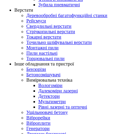
Зубила пневматичні
Верстати
Деревообробні багатофункційні станки
Рейсмуси
Свердлильні верстати
Стрічкопильні верстати
Токарні верстати
Точильно шліфувальні верстати
Монтажні пили
Пили настільні
Торцювальні пили
Інше обладнання та пристрої
Бензорізи
Бетонозмішувачі
Вимірювальна техніка
Вологоміри
Далекоміри лазерні
Детектори
Мультиметри
Рівні лазерні та оптичні
Ущільнювачі бетону
Віброрейки
Віброплити
Генератори
Двигуни бензинові