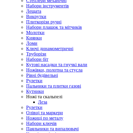
Степлери механічні
Набори інструментів
Лещата
Викрутки
Плиткорізи ручні
Набори плашок та мітчиків
Молотки
Киянки
Ломи
Ключі динамометричні
Труборізи
Набори біт
Кутові насадки та гнучкі вали
Ножівки, полотна та стусла
Рівні будівельні
Рулетки
Пальники та плитки газові
Кутники
Ножі та скальпелі
Леза
Рулетки
Олівці та маркери
Ножиці по металу
Набори ключів
Паяльники та випалювачі