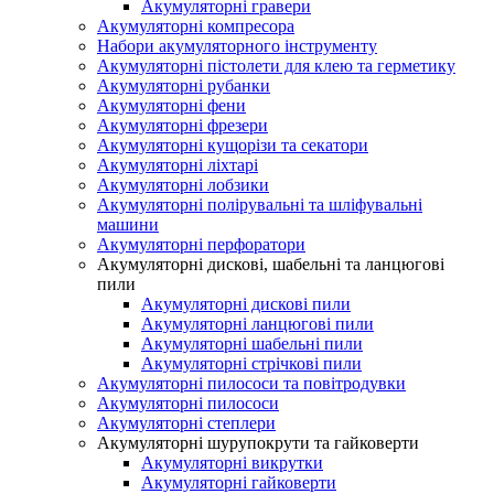
Акумуляторні гравери
Акумуляторні компресора
Набори акумуляторного інструменту
Акумуляторні пістолети для клею та герметику
Акумуляторні рубанки
Акумуляторні фени
Акумуляторні фрезери
Акумуляторні кущорізи та секатори
Акумуляторні ліхтарі
Акумуляторні лобзики
Акумуляторні полірувальні та шліфувальні
машини
Акумуляторні перфоратори
Акумуляторні дискові, шабельні та ланцюгові
пили
Акумуляторні дискові пили
Акумуляторні ланцюгові пили
Акумуляторні шабельні пили
Акумуляторні стрічкові пили
Акумуляторні пилососи та повітродувки
Акумуляторні пилососи
Акумуляторні степлери
Акумуляторні шурупокрути та гайковерти
Акумуляторні викрутки
Акумуляторні гайковерти