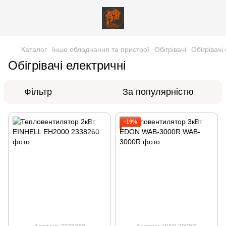
Каталог
Інше обладнання та пристрої
Обігрівачі
Обігрівачі
Обігрівачі електричні
Фільтр
За популярністю
−19%