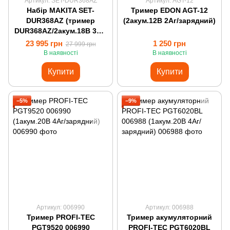
Артикул: SET-DUR368AZ
Артикул: AGT-12
Набір MAKITA SET-
Тример EDON AGT-12
DUR368AZ (тример
(2акум.12В 2Аг/зарядний)
DUR368AZ/2акум.18В 3Аг/
зарядний 2 порти)
23 995 грн
1 250 грн
27 999 грн
В наявності
В наявності
Купити
Купити
−5%
−9%
Артикул: 006990
Артикул: 006988
Тример PROFI-TEC
Тример акумуляторний
PGT9520 006990
PROFI-TEC PGT6020BL