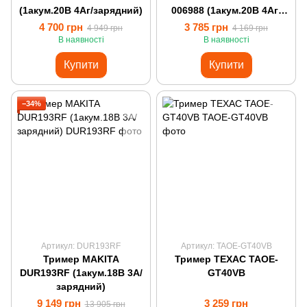
(1акум.20В 4Аг/зарядний)
006988 (1акум.20В 4Аг/
зарядний)
4 700 грн
3 785 грн
4 949 грн
4 169 грн
В наявності
В наявності
Купити
Купити
−34%
Артикул: DUR193RF
Артикул: TAOE-GT40VB
Тример MAKITA
Тример ТЕХАС TAOE-
DUR193RF (1акум.18В 3А/
GT40VB
зарядний)
9 149 грн
3 259 грн
13 905 грн