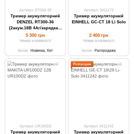
Артикул: RT300-36
Артикул: 3411172
Тример акумуляторний
Тример акумуляторний
DENZEL RT300-36
EINHELL GC-CT 18 Li Solo
(2акум.18В 4Аг/зарядка 2
порти)
5 300 грн
2 400 грн
Немає в наявності
Немає в наявності
Іконки
Новинка, Хит
Іконки
Распродажа
Розпродаж
Артикул: UR100DZ
Артикул: 3411242
Тример акумуляторний
Тример акумуляторний