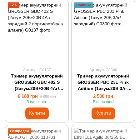
−2%
Новинка
Артикул: G0137
Артикул: G0300
Тример акумуляторний
Тример акумуляторний
GROSSER GBC 402 S
GROSSER PBC 231 Pink
(2акум.20В+20В 4Аг/
Adition (1акум.20В 3Аг/
зарядний 2 порти/
зарядний)
6 188 грн
2 530 грн
6 300 грн
розбірна штанга)
В наявності
В наявності
Купити
Купити
Розпродаж