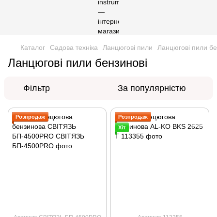
Каталог
Садова техніка
Ланцюгові пили
Ланцюгові пили бе
Ланцюгові пили бензинові
Фільтр
За популярністю
Розпродаж
Розпродаж
Хіт