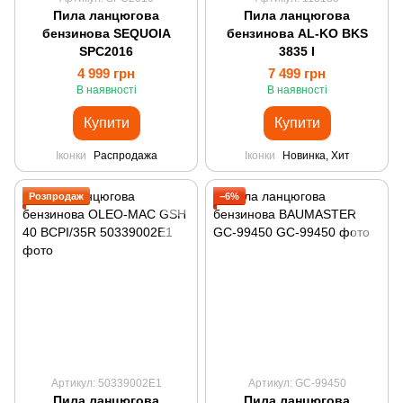
Пила ланцюгова
Пила ланцюгова
бензинова SEQUOIA
бензинова AL-KO BKS
SPC2016
3835 I
4 999 грн
7 499 грн
В наявності
В наявності
Купити
Купити
Іконки
Распродажа
Іконки
Новинка, Хит
Розпродаж
−6%
Артикул: 50339002E1
Артикул: GC-99450
Пила ланцюгова
Пила ланцюгова