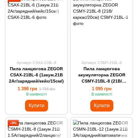
Артикул: CSAX-21BL-6
Артикул: CSMY-21BL-8
Пила ланцюгова ZEGOR
Пила ланцюгова
CSAX-21BL-6 (1акум.21В
акумуляторна ZEGOR
2Аг/зарядний/кейс/15см/)
CSMY-21BL-8 (21В/
каркас/20см)
1 398 грн
1 095 грн
1 755 грн
В наявності
В наявності
Купити
Купити
−9%