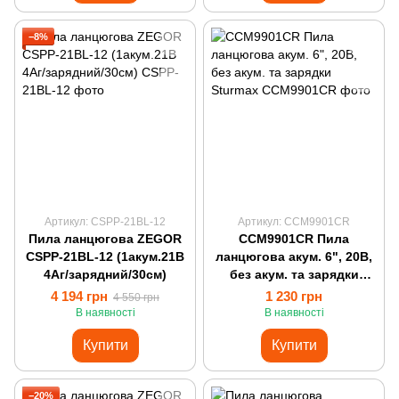
−8%
Артикул: CSPP-21BL-12
Артикул: CCM9901CR
Пила ланцюгова ZEGOR
CCM9901CR Пила
CSPP-21BL-12 (1акум.21В
ланцюгова акум. 6", 20В,
4Аг/зарядний/30см)
без акум. та зарядки
Sturmax
4 194 грн
1 230 грн
4 550 грн
В наявності
В наявності
Купити
Купити
−20%