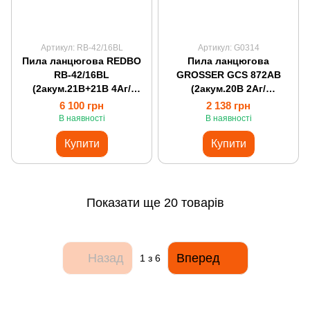
Артикул: RB-42/16BL
Артикул: G0314
Пила ланцюгова REDBO
Пила ланцюгова
RB-42/16BL
GROSSER GCS 872AB
(2акум.21В+21В 4Аг/
(2акум.20В 2Аг/
зарядний/40cм)
зарядний/2 ланцюги/2
6 100 грн
2 138 грн
шини/15+20cм/кейс)
В наявності
В наявності
Купити
Купити
Показати ще 20 товарів
Назад
Вперед
1
з 6