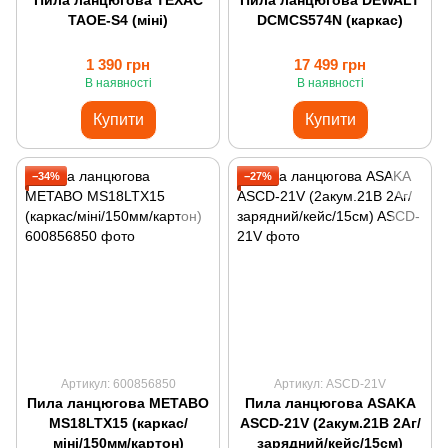
Пила ланцюгова ТЕХАС
Пила ланцюгова DEWALT
TAOE-S4 (міні)
DCMCS574N (каркас)
1 390 грн
17 499 грн
В наявності
В наявності
Купити
Купити
−34%
−27%
Артикул: 600856850
Артикул: ASCD-21V
Пила ланцюгова METABO
Пила ланцюгова ASAKA
MS18LTX15 (каркас/
ASCD-21V (2акум.21В 2Аг/
міні/150мм/картон)
зарядний/кейс/15cм)