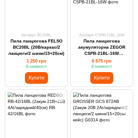
Артикул: BC20BL
Артикул: CSPB-21BL-16W
Пила ланцюгова FELSO
Пила ланцюгова
BC20BL (20В/каркас/2
акумуляторна ZEGOR
ланцюги/2 шини/15+20cм)
CSPB-21BL-16W
(2акум.21В+21В 4Аг/
1 250 грн
6 675 грн
зарядний 2 порти/40см)
В наявності
В наявності
Купити
Купити