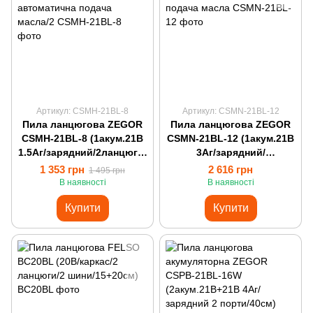
Артикул: CSMH-21BL-8
Артикул: CSMN-21BL-12
Пила ланцюгова ZEGOR
Пила ланцюгова ZEGOR
CSMH-21BL-8 (1акум.21В
CSMN-21BL-12 (1акум.21В
1.5Аг/зарядний/2ланцюги/
3Аг/зарядний/
автоматична подача
автоматична подача
1 353 грн
2 616 грн
1 495 грн
масла/2
масла
В наявності
В наявності
Купити
Купити