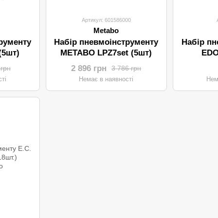
Артикул: 601586000
Metabo
рументу
Набір пневмоінструменту
Набір пн
(5шт)
METABO LPZ7set (5шт)
EDO
2 896 грн
 грн
3 786 грн
ті
Немає в наявності
Нем