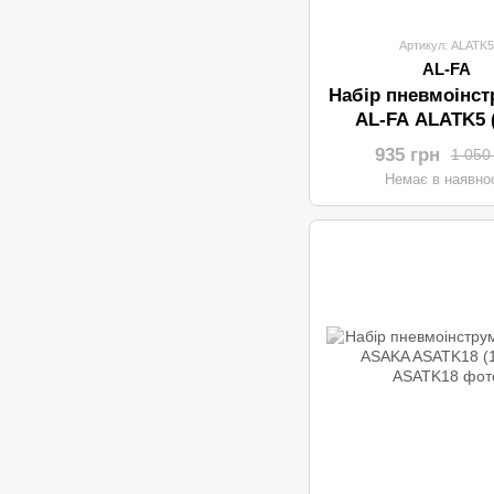
Артикул: ALATK5
AL-FA
Набір пневмоінст
AL-FA ALATK5 
935 грн
1 050
Немає в наявнос