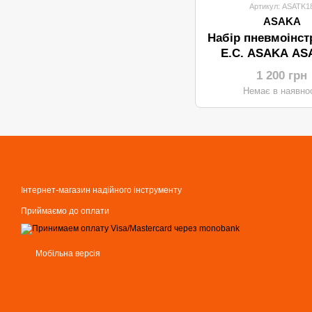
Артикул: ASATK1
ASAKA
Набір пневмоінст
E.C. ASAKA AS
(18шт.)
1 200 грн
Немає в наявнос
Інтернет-магазин надійного інструменту
Приймаємо до оплати
Мобільна версія