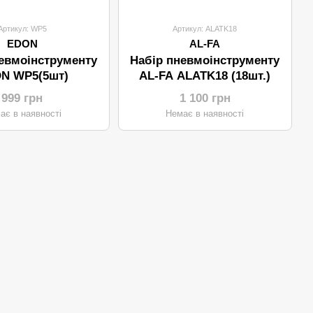
Артикул: WP5
Артикул: ALATK18
EDON
AL-FA
евмоінструменту
Набір пневмоінструменту
N WP5(5шт)
AL-FA ALATK18 (18шт.)
999 грн
1 100 грн
ає в наявності
Немає в наявності