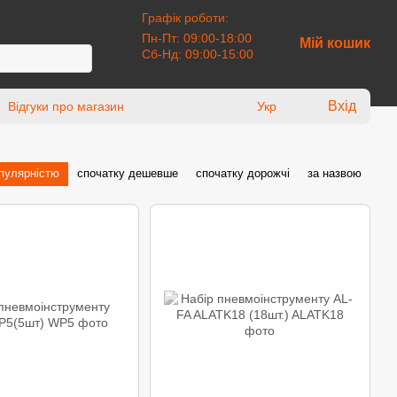
Графік роботи:
Пн-Пт: 09:00-18:00
Мій кошик
Сб-Нд: 09:00-15:00
Вхід
Відгуки про магазин
Укр
опулярністю
спочатку дешевше
спочатку дорожчі
за назвою