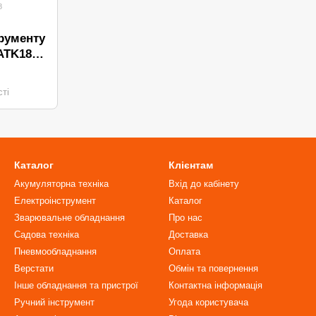
8
рументу
ATK18
ті
Каталог
Клієнтам
Акумуляторна техніка
Вхід до кабінету
Електроінструмент
Каталог
Зварювальне обладнання
Про нас
Садова техніка
Доставка
Пневмообладнання
Оплата
Верстати
Обмін та повернення
Інше обладнання та пристрої
Контактна інформація
Ручний інструмент
Угода користувача