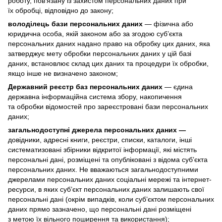
роботу, пов’язану із захистом персональних даних при
їх обробці, відповідно до закону;
володілець бази персональних даних
— фізична або
юридична особа, якій законом або за згодою суб’єкта
персональних даних надано право на обробку цих даних, яка
затверджує мету обробки персональних даних у цій базі
даних, встановлює склад цих даних та процедури їх обробки,
якщо інше не визначено законом;
Державний реєстр баз персональних даних
— єдина
державна інформаційна система збору, накопичення
та обробки відомостей про зареєстровані бази персональних
даних;
загальнодоступні джерела персональних даних —
довідники, адресні книги, реєстри, списки, каталоги, інші
систематизовані збірники відкритої інформації, які містять
персональні дані, розміщені та опубліковані з відома суб’єкта
персональних даних. Не вважаються загальнодоступними
джерелами персональних даних соціальні мережі та інтернет-
ресурси, в яких суб’єкт персональних даних залишають свої
персональні дані (окрім випадків, коли суб’єктом персональних
даних прямо зазначено, що персональні дані розміщені
з метою їх вільного поширення та використання);