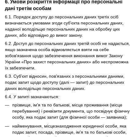
6. Умови розкриття інформації про персональні
дані третім особам
6.1. Порядок доступу до персональних даних третіх осіб
визначається умовами згоди суб'єкта персональних даних,
наданої володільцю персональних даних на обробку цих
даних, або відповідно до вимог закону.
6.2. Доступ до персональних даних третій особі не надається,
якщо зазначена особа відмовляється взяти на себе
зобов'язання щодо забезпечення виконання вимог Закону
України «Про захист персональних даних» або неспроможна
їх забезпечити.
6.3. Суб'єкт відносин, пов'язаних з персональними даними,
подає запит щодо доступу (далі — запит) до персональних
даних володільцю персональних даних.
6.4. У запиті зазначаються:
прізвище, ім'я та по батькові, місце проживання (місце
перебування) і реквізити документа, що посвідчує фізичну
особу, яка подає запит (для фізичної особи — заявника);
найменування, місцезнаходження юридичної особи, яка
подає запит, посада, прізвище, ім'я та по батькові особи,