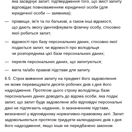
яка засвідчує запит; підтвердження того, що зміст запиту
відповідає повноваженням юридичної особи (для
юридичної особи — заявника);
прізвище, ім'я та по батькові, а також інші відомості,
що дають змогу ідентифікувати фізичну особу, стосовно
якої робиться запит;
відомості про базу персональних даних, стосовно якої
подається запит, чи відомості про володільця
чи розпорядника цієї бази персональних даних;
перелік персональних даних, що запитуються;
мета та/або правові підстави для запиту.
6.5. Строк вивчення запиту на предмет його задоволення
не може перевищувати десяти робочих днів з дня його
надходження. Протягом цього строку володілець бази
персональних даних доводить до відома особи, яка подає
запит, що запит буде задоволене або відповідні персональні
дані не підлягають наданню, із зазначенням підстави,
визначеної у відповідному нормативно-правовому акті. Запит
задовольняється протягом тридцяти календарних днів з дня
його надходження, якщо інше не передбачено законом.