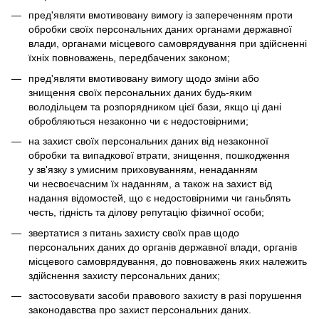
пред'являти вмотивовану вимогу із запереченням проти
обробки своїх персональних даних органами державної
влади, органами місцевого самоврядування при здійсненні
їхніх повноважень, передбачених законом;
пред'являти вмотивовану вимогу щодо зміни або
знищення своїх персональних даних будь-яким
володільцем та розпорядником цієї бази, якщо ці дані
обробляються незаконно чи є недостовірними;
на захист своїх персональних даних від незаконної
обробки та випадкової втрати, знищення, пошкодження
у зв'язку з умисним приховуванням, ненаданням
чи несвоєчасним їх наданням, а також на захист від
надання відомостей, що є недостовірними чи ганьблять
честь, гідність та ділову репутацію фізичної особи;
звертатися з питань захисту своїх прав щодо
персональних даних до органів державної влади, органів
місцевого самоврядування, до повноважень яких належить
здійснення захисту персональних даних;
застосовувати засоби правового захисту в разі порушення
законодавства про захист персональних даних.