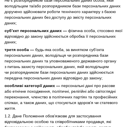
Не є розпорядником бази персональних даних особа, якій
володільцем та/або розпорядником бази персональних даних
доручено здійснювати роботи технічного характеру з базою
персональних даних без доступу до змісту персональних
даних;
суб’єкт персональних даних —
фізична особа, стосовно якої
відповідно до закону здійснюється обробка її персональних
даних;
третя особа —
будь-яка особа, за винятком суб’єкта
персональних даних, володільця чи розпорядника бази
персональних даних та уповноваженого державного органу
з питань захисту персональних даних, якій володільцем
чи розпорядником бази персональних даних здійснюється
передача персональних даних відповідно до закону;
особливі категорії даних —
персональні дані про расове
або етнічне походження, політичні, релігійні або світоглядні
переконання, членство в політичних партіях та професійних
спілках, а також даних, що стосуються здоров’я чи статевого
життя.
1.2. Дане Положення обов’язкове для застосування
відповідальною особою та співробітниками продавця, які