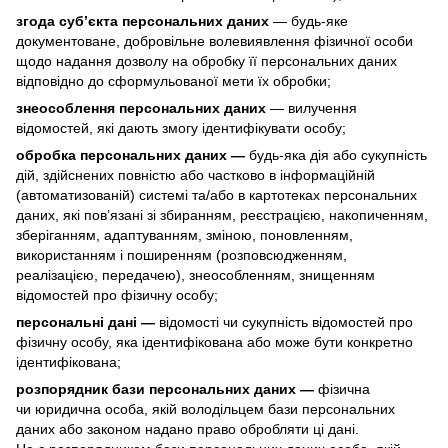
згода суб’єкта персональних даних
— будь-яке
документоване, добровільне волевиявлення фізичної особи
щодо надання дозволу на обробку її персональних даних
відповідно до сформульованої мети їх обробки;
знеособлення персональних даних
— вилучення
відомостей, які дають змогу ідентифікувати особу;
обробка персональних даних —
будь-яка дія або сукупність
дій, здійснених повністю або частково в інформаційній
(автоматизованій) системі та/або в картотеках персональних
даних, які пов’язані зі збиранням, реєстрацією, накопиченням,
зберіганням, адаптуванням, зміною, поновленням,
використанням і поширенням (розповсюдженням,
реалізацією, передачею), знеособленням, знищенням
відомостей про фізичну особу;
персональні дані —
відомості чи сукупність відомостей про
фізичну особу, яка ідентифікована або може бути конкретно
ідентифікована;
розпорядник бази персональних даних —
фізична
чи юридична особа, якій володільцем бази персональних
даних або законом надано право обробляти ці дані.