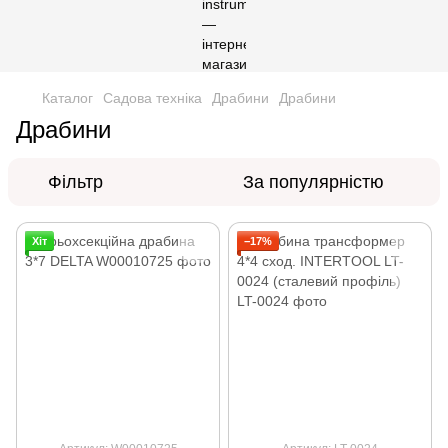
Каталог
Садова техніка
Драбини
Драбини
Драбини
Фільтр
За популярністю
Хіт
−17%