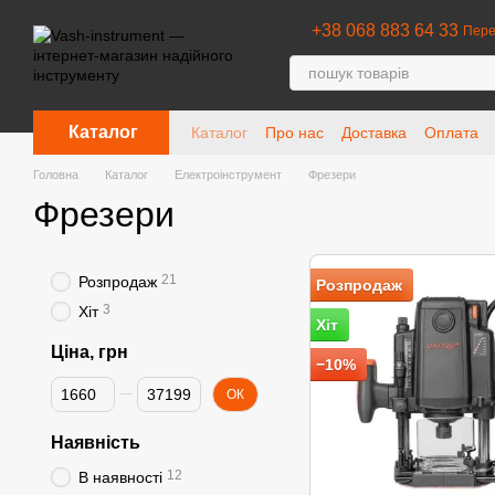
Перейти до основного контенту
+38 068 883 64 33
Пере
Каталог
Каталог
Про нас
Доставка
Оплата
Головна
Каталог
Електроінструмент
Фрезери
Фрезери
21
Розпродаж
Розпродаж
3
Хіт
Хіт
Ціна, грн
−10%
Від Ціна, грн
До Ціна, грн
ОК
Наявність
12
В наявності