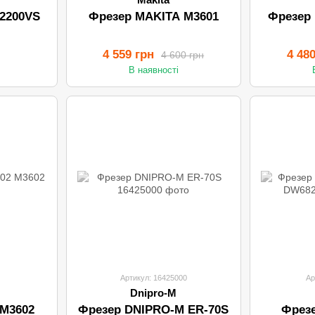
2200VS
Фрезер MAKITA M3601
Фрезер
4 559 грн
4 48
4 600 грн
В наявності
Артикул: 16425000
Ар
Dnipro-M
 M3602
Фрезер DNIPRO-M ER-70S
Фрез