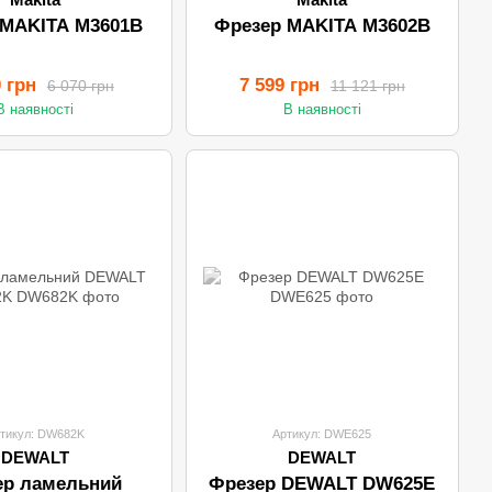
 MAKITA M3601B
Фрезер MAKITA M3602B
0 грн
7 599 грн
6 070 грн
11 121 грн
В наявності
В наявності
тикул: DW682K
Артикул: DWE625
DEWALT
DEWALT
ер ламельний
Фрезер DEWALT DW625E