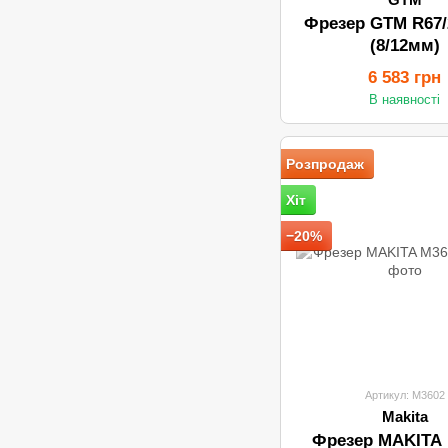
Фрезер GTM R67/
(8/12мм)
6 583 грн
В наявності
Розпродаж
Хіт
−20%
Артикул: M3602
Makita
Фрезер MAKITA