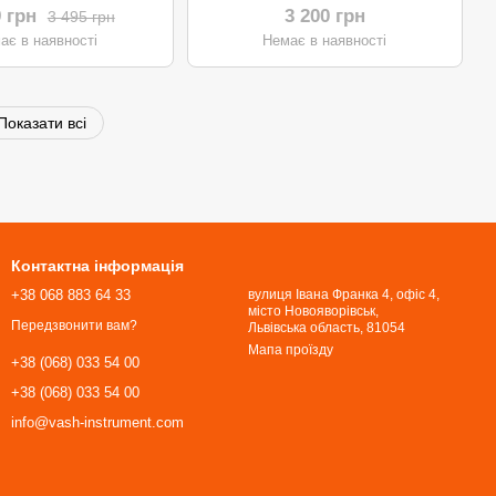
9 грн
3 200 грн
3 495 грн
ає в наявності
Немає в наявності
Показати всі
Контактна інформація
+38 068 883 64 33
вулиця Івана Франка 4, офіс 4,
місто Новояворівськ,
Передзвонити вам?
Львівська область, 81054​​​​​​​
Мапа проїзду
+38 (068) 033 54 00
+38 (068) 033 54 00
info@vash-instrument.com