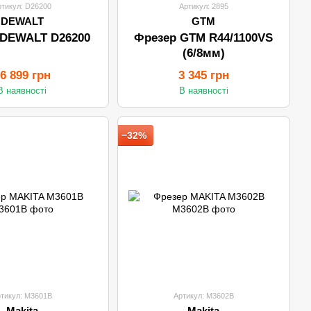
ртикул: D26200
Артикул: 2895
DEWALT
GTM
 DEWALT D26200
Фрезер GTM R44/1100VS
(6/8мм)
6 899 грн
3 345 грн
В наявності
В наявності
−32%
тикул: M3601B
Артикул: M3602B
Makita
Makita