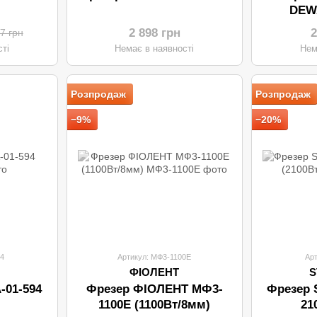
DEW
2 898 грн
2
7 грн
ті
Немає в наявності
Нем
Розпродаж
Розпродаж
−9%
−20%
94
Артикул: МФ3-1100Е
Ар
ФІОЛЕНТ
S
-01-594
Фрезер ФІОЛЕНТ МФ3-
Фрезер 
1100Е (1100Вт/8мм)
21