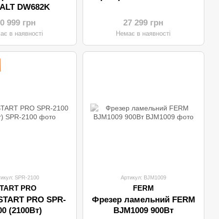
ALT DW682K
0 999 грн
27 299 грн
ає в наявності
Немає в наявності
тикул: SPR-2100
Артикул: BJM1009
TART PRO
FERM
START PRO SPR-
Фрезер ламельний FERM
00 (2100Вт)
BJM1009 900Вт