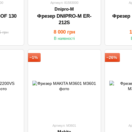
00
Артикул: 81583000
А
Dnipro-M
OF 130
Фрезер DNIPRO-M ЕR-
Фрезер
212S
8 000 грн
1
6 грн
В наявності
−1%
−26%
Артикул: M3601
Ар
Makita