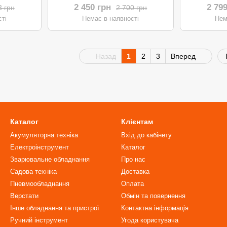
2 450 грн
2 79
3 грн
2 700 грн
ті
Немає в наявності
Нем
Назад
1
2
3
Вперед
Каталог
Клієнтам
Акумуляторна техніка
Вхід до кабінету
Електроінструмент
Каталог
Зварювальне обладнання
Про нас
Садова техніка
Доставка
Пневмообладнання
Оплата
Верстати
Обмін та повернення
Інше обладнання та пристрої
Контактна інформація
Ручний інструмент
Угода користувача