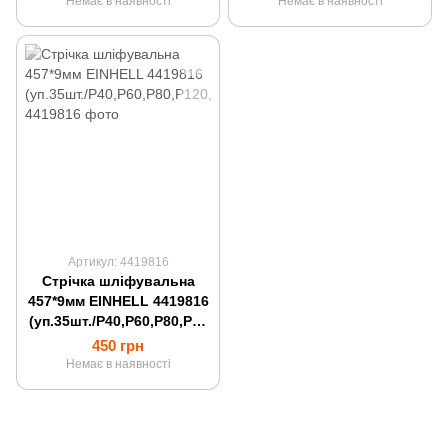
Немає в наявності
Немає в наявності
Артикул: 4419816
Стрічка шліфувальна
457*9мм EINHELL 4419816
(уп.35шт./P40,P60,P80,P12
0,P180,P240,P320)
450 грн
Немає в наявності