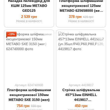
Насадка пилевідвід для
Платформа шліфмашини
КШМ 125мм METABO
ексцентрикової 125мм
GED125
METABO 625658000 (жеп/
для FSX 200 Intec)
2 539 грн
378 грн
435 грн
Немає в наявності
Немає в наявності
−19%
Артикул: 624740000
Артикул: 4419817
Платформа шліфмашини
Стрічка шліфувальна
ексцентрикової 150мм
457*13мм EINHELL
METABO SXE 3150 (жеп)
4419817
(уп.35шт./P40,P60,P80,P12
754 грн
450 грн
930 грн
0,P180,P240,P320)