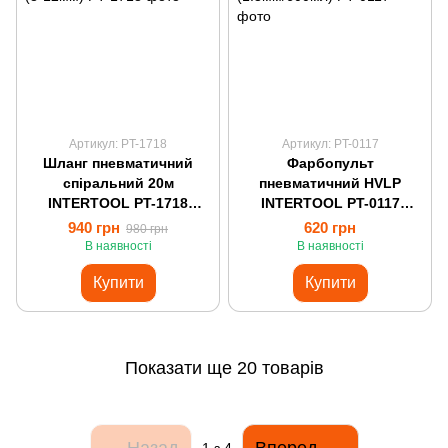
Артикул: PT-1718
Артикул: PT-0117
Шланг пневматичний
Фарбопульт
спіральний 20м
пневматичний HVLP
INTERTOOL PT-1718
INTERTOOL PT-0117
(8*12мм)
(1.3мм/600мл)
940 грн
620 грн
980 грн
В наявності
В наявності
Купити
Купити
Показати ще 20 товарів
Назад
Вперед