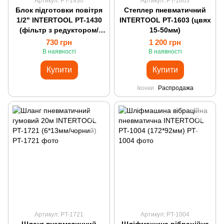
Артикул: PT-1430
Артикул: PT-1603
Блок підготовки повітря
Степлер пневматичний
1/2" INTERTOOL PT-1430
INTERTOOL PT-1603 (цвях
(фільтр з редуктором/
15-50мм)
лубрикатор)
730 грн
1 200 грн
В наявності
В наявності
Купити
Купити
Іконки
Распродажа
Артикул: PT-1721
Артикул: PT-1004