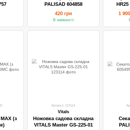
757
PALISAD 604858
HR25 
PrimoFi
420 грн
1 90
В наявності
MC
Артикул: 123114
Ар
Vitals
 MAX (з
Ножовка садова складна
Сека
м)
VITALS Master GS-225-01
PALI