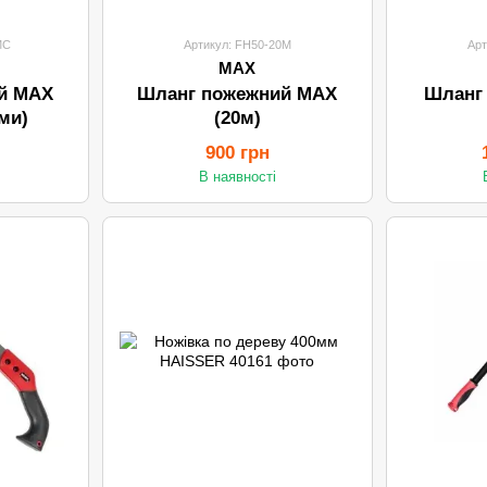
MC
Артикул: FH50-20M
Арт
MAX
й MAX
Шланг пожежний MAX
Шланг
ми)
(20м)
900 грн
В наявності