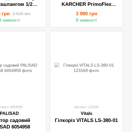
зшлангом 1/2
KARCHER PrimoFlex
ex 15м KARCHER
2.645-143.0 (50м)
0 грн
3 990 грн
2 615 грн
В наявності
В наявності
тикул: 6054958
Артикул: 123169
PALISAD
Vitals
тор садовий
Гілкоріз VITALS LS-380-01
SAD 6054958