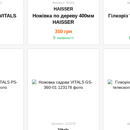
01
Артикул: 40161
А
HAISSER
VITALS
Ножівка по дереву 400мм
Гілкоріз
HAISSER
310 грн
В наявності
Артикул: 123178
А
Vitals