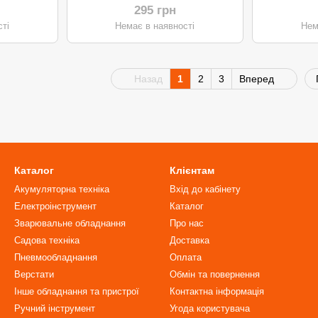
295 грн
ті
Немає в наявності
Нем
Назад
1
2
3
Вперед
Каталог
Клієнтам
Акумуляторна техніка
Вхід до кабінету
Електроінструмент
Каталог
Зварювальне обладнання
Про нас
Садова техніка
Доставка
Пневмообладнання
Оплата
Верстати
Обмін та повернення
Інше обладнання та пристрої
Контактна інформація
Ручний інструмент
Угода користувача