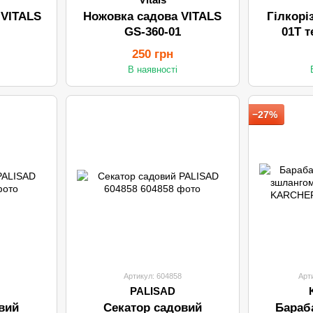
 VITALS
Ножовка садова VITALS
Гілкорі
GS-360-01
01T 
250 грн
В наявності
−27%
Артикул: 604858
Арт
PALISAD
вий
Секатор садовий
Бараб