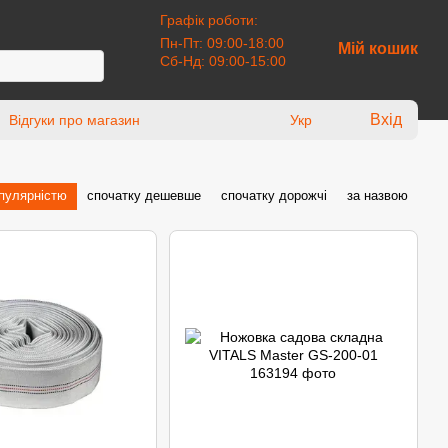
Графік роботи:
Пн-Пт: 09:00-18:00
Мій кошик
Сб-Нд: 09:00-15:00
Вхід
Відгуки про магазин
Укр
опулярністю
спочатку дешевше
спочатку дорожчі
за назвою