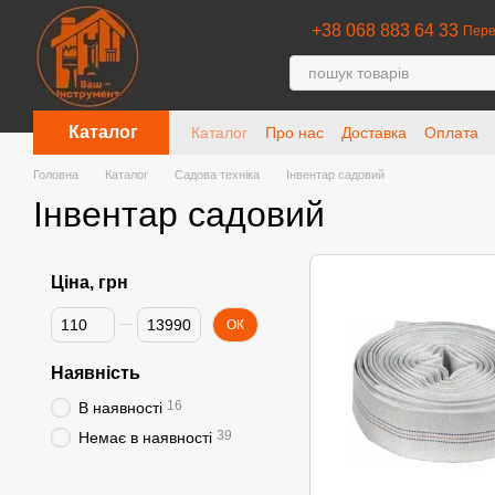
Перейти до основного контенту
+38 068 883 64 33
Пере
Каталог
Каталог
Про нас
Доставка
Оплата
Головна
Каталог
Садова техніка
Інвентар садовий
Інвентар садовий
Ціна, грн
Від Ціна, грн
До Ціна, грн
ОК
Наявність
16
В наявності
39
Немає в наявності