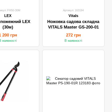
икул: FH50-30M
Артикул: 163194
LEX
Vitals
 пожежний LEX
Ножовка садова складна
(30м)
VITALS Master GS-200-01
1 200 грн
272 грн
В наявності
В наявності