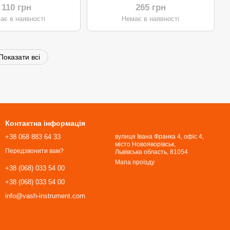
110 грн
265 грн
ає в наявності
Немає в наявності
Показати всі
Контактна інформація
+38 068 883 64 33
вулиця Івана Франка 4, офіс 4,
місто Новояворівськ,
Передзвонити вам?
Львівська область, 81054​​​​​​​
Мапа проїзду
+38 (068) 033 54 00
+38 (068) 033 54 00
info@vash-instrument.com