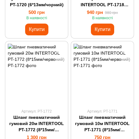
PT-1720 (6*13мм/чорний)
INTERTOOL PT-1718
(8*12мм)
500 грн
940 грн
980 грн
В наявності
В наявності
Купити
Купити
Артикул: PT-1772
Артикул: PT-1771
Шланг пневматичний
Шланг пневматичний
гумовий 20м INTERTOOL
гумовий 10м INTERTOOL
PT-1772 (8*15мм/
PT-1771 (8*15мм/
червоний)
червоний)
1 300 грн
750 грн