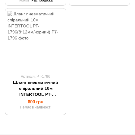
Іконки
Распродажа
Артикул: PT-1796
Шланг пневматичний
спіральний 10м
INTERTOOL PT-
1796(8*12мм/чорний)
600 грн
Немає в наявності