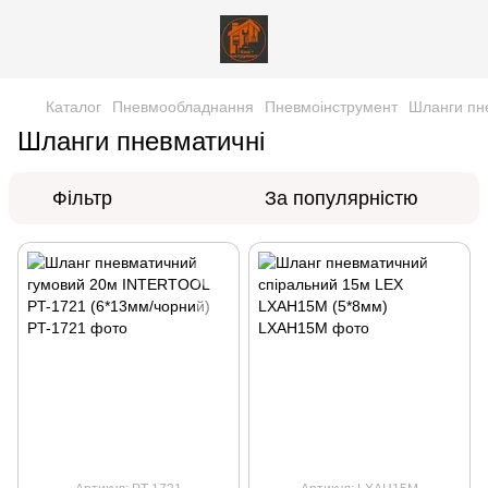
Каталог
Пневмообладнання
Пневмоінструмент
Шланги пн
Шланги пневматичні
Фільтр
За популярністю