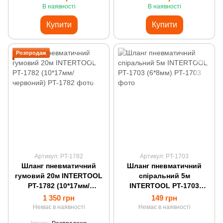
В наявності
В наявності
Купити
Купити
Розпродаж
Артикул: PT-1782
Артикул: PT-1703
Шланг пневматичний
Шланг пневматичний
гумовий 20м INTERTOOL
спіральний 5м
PT-1782 (10*17мм/
INTERTOOL PT-1703
червоний)
(6*8мм)
1 350 грн
149 грн
Немає в наявності
Немає в наявності