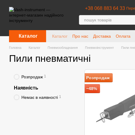
Перейти до основного контенту
+38 068 883 64 33
Пере
Каталог
Каталог
Про нас
Доставка
Оплата
Головна
Каталог
Пневмообладнання
Пневмоінструмент
Пили пне
Пили пневматичні
1
Розпродаж
Розпродаж
Наявність
−48%
1
Немає в наявності