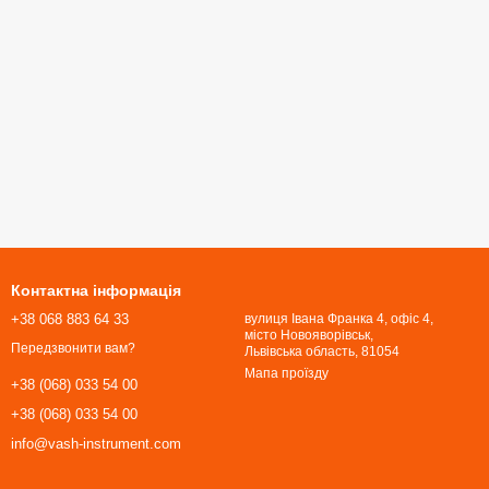
Контактна інформація
+38 068 883 64 33
вулиця Івана Франка 4, офіс 4,
місто Новояворівськ,
Передзвонити вам?
Львівська область, 81054​​​​​​​
Мапа проїзду
+38 (068) 033 54 00
+38 (068) 033 54 00
info@vash-instrument.com