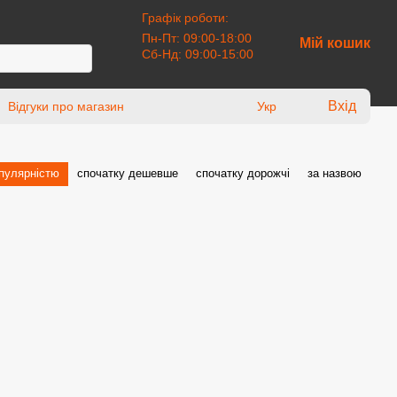
Графік роботи:
Пн-Пт: 09:00-18:00
Мій кошик
Сб-Нд: 09:00-15:00
Вхід
Відгуки про магазин
Укр
опулярністю
спочатку дешевше
спочатку дорожчі
за назвою