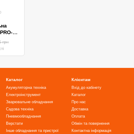
0
ьна
IPRO-M
5 грн
ті
Каталог
Клієнтам
Акумуляторна техніка
Вхід до кабінету
Електроінструмент
Каталог
Зварювальне обладнання
Про нас
Садова техніка
Доставка
Пневмообладнання
Оплата
Верстати
Обмін та повернення
Інше обладнання та пристрої
Контактна інформація