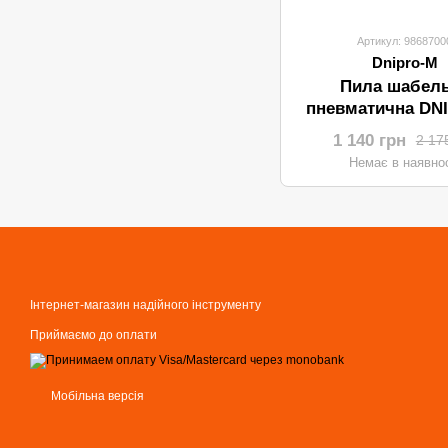
Артикул: 9868700
Dnipro-M
Пила шабел
пневматична DN
PS-90
1 140 грн
2 17
Немає в наявнос
Інтернет-магазин надійного інструменту
Приймаємо до оплати
Мобільна версія