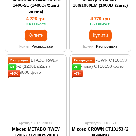
1400-2E (1400Вт/2шв./
100/1600EM (1600Вт/2шв.)
вінчик)
4 728 грн
4 779 грн
В наявності
В наявності
Купити
Купити
Іконки
Распродажа
Іконки
Распродажа
Розпродаж
Розпродаж
Хіт
Хіт
−16%
−7%
Артикул: 614049000
Артикул: CT10153
Міксер METABO RWEV
Міксер CROWN CT10153 (2
1200-2 (1200Вт/2шв.)
вінчика)