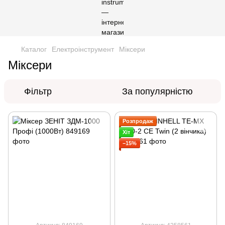
Каталог
Електроінструмент
Міксери
Міксери
Фільтр
За популярністю
Розпродаж
Хіт
−15%