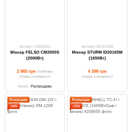
Артикул: CM2000S
Артикул: ID20165M
Міксер FELSO CM2000S
Міксер STURM ID20165M
(2000Вт)
(1650Вт)
2 960 грн
4 398 грн
3 400 грн
Немає в наявності
Немає в наявності
Іконки
Распродажа
Розпродаж
Розпродаж
−24%
−15%