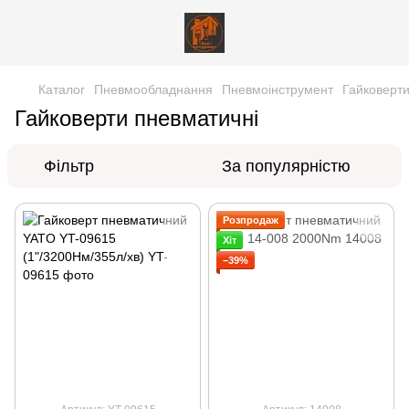
Каталог
Пневмообладнання
Пневмоінструмент
Гайковерти
Гайковерти пневматичні
Фільтр
За популярністю
Розпродаж
Хіт
−39%