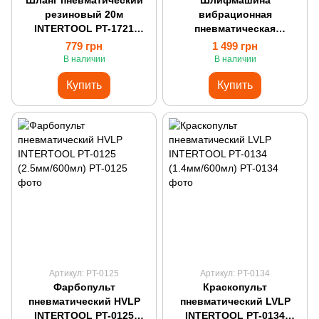
Шланг пневматический
Шлифмашина
резиновый 20м
вибрационная
INTERTOOL PT-1721
пневматическая
(6*13мм/черный)
INTERTOOL PT-1004
779 грн
1 499 грн
(172*92мм)
В наличии
В наличии
Купить
Купить
Артикул: PT-0125
Артикул: PT-0134
Фарбопульт
Краскопульт
пневматический HVLP
пневматический LVLP
INTERTOOL PT-0125
INTERTOOL PT-0134