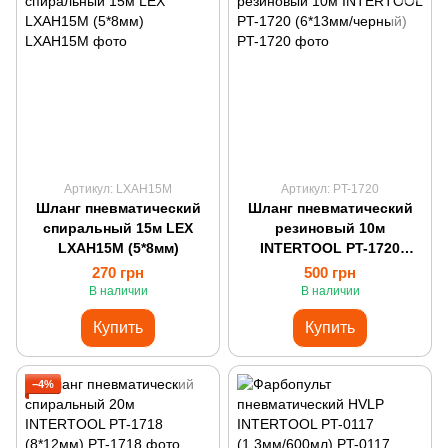
Артикул: LXAH15M
Артикул: PT-1720
Шланг пневматический
Шланг пневматический
спиральный 15м LEX
резиновый 10м
LXAH15M (5*8мм)
INTERTOOL PT-1720
(6*13мм/черный)
270 грн
500 грн
В наличии
В наличии
Купить
Купить
−4%