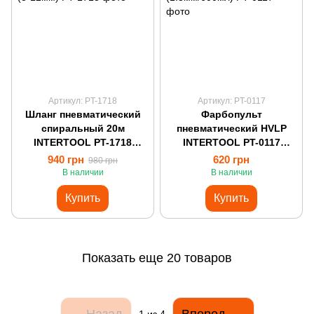
Артикул: PT-1718
Артикул: PT-0117
Шланг пневматический
Фарбопульт
спиральный 20м
пневматический HVLP
INTERTOOL PT-1718
INTERTOOL PT-0117
(8*12мм)
(1.3мм/600мл)
940 грн
620 грн
980 грн
В наличии
В наличии
Купить
Купить
Показать еще 20 товаров
Назад
Вперед