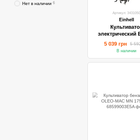
6
Нет в наличии
Артикул: 343105
Einhell
Культивато
электрический E
GC-RT 753
5 039 грн
5 59
В наличии