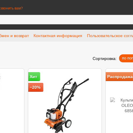
звонить вам?
бмен и возврат
Контактная информация
Пользовательское сог
по по
Сортировка:
Хит
Распродажа
−20%