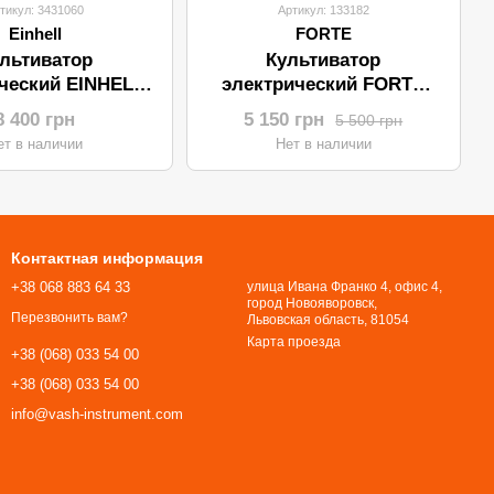
тикул: 3431060
Артикул: 133182
Einhell
FORTE
льтиватор
Культиватор
ческий EINHELL
электрический FORTE
-RT 1545M
EPT-1500 (1,5 кВт)
8 400 грн
5 150 грн
5 500 грн
ет в наличии
Нет в наличии
Контактная информация
+38 068 883 64 33
улица Ивана Франко 4, офис 4,
город Новояворовск,
Перезвонить вам?
Львовская область, 81054​​​​​​​
Карта проезда
+38 (068) 033 54 00
+38 (068) 033 54 00
info@vash-instrument.com