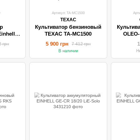
0
Артикул: TA-MC1500
Арт
ТЕХАС
р
Культиватор бензиновый
Культив
inhell
ТЕХАС TA-MC1500
OLEO-
0
5 900 грн
1
2 грн
7 412 грн
В наличии
Н