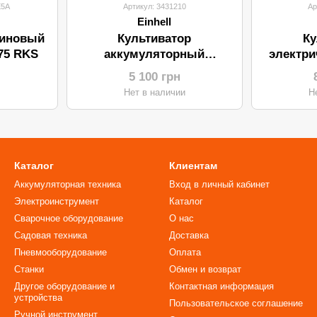
E5A
Артикул: 3431210
Ар
Einhell
зиновый
Культиватор
Ку
75 RKS
аккумуляторный
электри
EINHELL GE-CR 18/20 LiE-
GC
5 100 грн
Solo
и
Нет в наличии
Н
Каталог
Клиентам
Аккумуляторная техника
Вход в личный кабинет
Электроинструмент
Каталог
Сварочное оборудование
О нас
Садовая техника
Доставка
Пневмооборудование
Оплата
Станки
Обмен и возврат
Другое оборудование и
Контактная информация
устройства
Пользовательское соглашение
Ручной инструмент