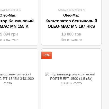
икул: 68569003E5
Артикул: 68589007EN
Oleo-Mac
Oleo-Mac
атор бензиновый
Культиватор бензиновый
MAC MN 155 K
OLEO-MAC MN 197 RKS
5 894 грн
18 000 грн
ет в наличии
Нет в наличии
−6%