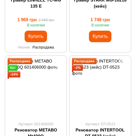
Гравер EINHELL TC-MG
Гравер STARK MG-18218
135 E
(кейс)
1 969 грн
1 749 грн
2 460 грн
В наличии
В наличии
Купить
Купить
Иконки
Распродажа
Распродажа
Распродажа
Хит
−2%
−24%
Артикул: 601406000
Артикул: DT-0523
Реноватор METABO
Реноватор INTERTOOL