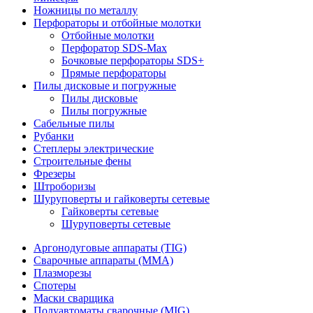
Ножницы по металлу
Перфораторы и отбойные молотки
Отбойные молотки
Перфоратор SDS-Max
Бочковые перфораторы SDS+
Прямые перфораторы
Пилы дисковые и погружные
Пилы дисковые
Пилы погружные
Сабельные пилы
Рубанки
Степлеры электрические
Строительные фены
Фрезеры
Штроборизы
Шуруповерты и гайковерты сетевые
Гайковерты сетевые
Шуруповерты сетевые
Аргонодуговые аппараты (TIG)
Сварочные аппараты (MMA)
Плазморезы
Спотеры
Маски сварщика
Полуавтоматы сварочные (MIG)