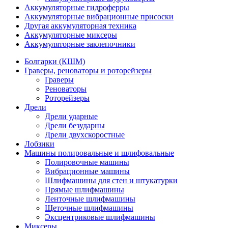
Аккумуляторные гидроферры
Аккумуляторные вибрационные присоски
Другая аккумуляторная техника
Аккумуляторные миксеры
Аккумуляторные заклепочники
Болгарки (КШМ)
Граверы, реноваторы и роторейзеры
Граверы
Реноваторы
Роторейзеры
Дрели
Дрели ударные
Дрели безударны
Дрели двухскоростные
Лобзики
Машины полировальные и шлифовальные
Полировочные машины
Вибрационные машины
Шлифмашины для стен и штукатурки
Прямые шлифмашины
Ленточные шлифмашины
Щеточные шлифмашины
Эксцентриковые шлифмашины
Миксеры