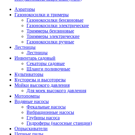
Аэраторы
Газонокосилки и тримеры
Газонокосилки бензиновые
Газонокосилки электрические
Триммеры бензиновые
Триммеры электрические
Газонокосилки ручные
Лестницы
Лестницы
Инвентарь садовый
Секаторы садовые
Шланги поливочные
Культиваторы
Кусторезы и высоторезы
Мойки высокого давления
Для моек высокого давления
Мотопомпы
Водяные насосы
Фекальные насосы
Вибрационные насосы
Глубины насоса
Гидроферы (насосные станции)
Опрыскиватели
Цепные пилы