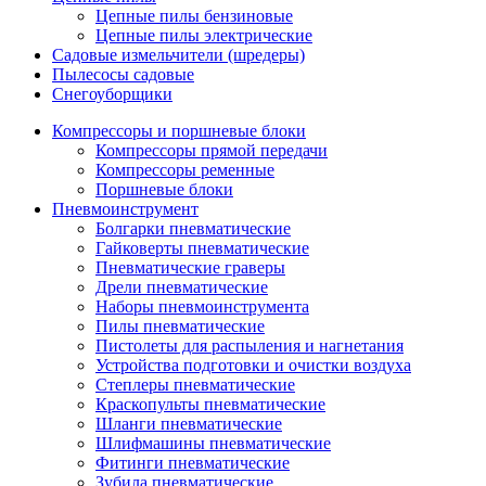
Цепные пилы бензиновые
Цепные пилы электрические
Садовые измельчители (шредеры)
Пылесосы садовые
Снегоуборщики
Компрессоры и поршневые блоки
Компрессоры прямой передачи
Компрессоры ременные
Поршневые блоки
Пневмоинструмент
Болгарки пневматические
Гайковерты пневматические
Пневматические граверы
Дрели пневматические
Наборы пневмоинструмента
Пилы пневматические
Пистолеты для распыления и нагнетания
Устройства подготовки и очистки воздуха
Степлеры пневматические
Краскопульты пневматические
Шланги пневматические
Шлифмашины пневматические
Фитинги пневматические
Зубила пневматические