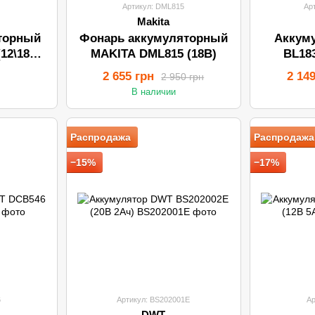
7
Артикул: DML815
Ар
Makita
торный
Фонарь аккумуляторный
Аккум
12\18В/
MAKITA DML815 (18В)
BL18
2 655 грн
2 14
2 950 грн
В наличии
Распродажа
Распродажа
−15%
−17%
6
Артикул: BS202001E
Ар
DWT