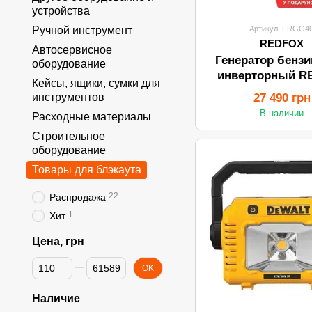
устройства
Артикул: FRGG40
Ручной инструмент
REDFOX
Автосервисное
Генератор бенз
оборудование
инверторный R
Кейсы, ящики, сумки для
FRGG40i (4.0
27 490 грн
инструментов
В наличии
Расходные материалы
Строительное
оборудование
Товары для блэкаута
22
Распродажа
1
Хит
Цена, грн
От Цена, грн
До Цена, грн
OK
Наличие