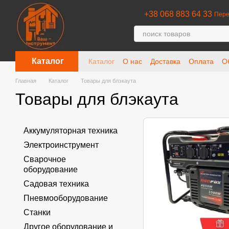
Перейти к основному контенту
+38 068 883 64 33
Пере
Каталог
Каталог
О нас
Доставка
Оплата
О
Отзывы о магазине
Главная
Каталог
Товары для блэкаута
Товары для блэкаута
Аккумуляторная техника
Электроинструмент
Сварочное
оборудование
Садовая техника
Пневмооборудование
Станки
Другое оборудование и