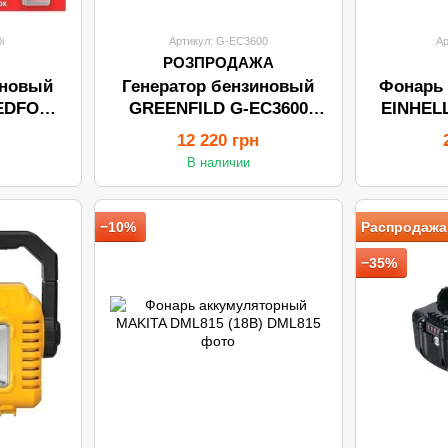
i
Артикул: G-EC3600
Ар
РОЗПРОДАЖА
иновый
Генератор бензиновый
Фонарь
EDFOX
GREENFILD G-EC3600
EINHELL
кВт)
(2.2-2.4кВт)
12 220 грн
В наличии
−10%
Распродажа
−35%