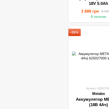
18V 5.0Ah
3 699 грн
4 42
В наличии
−26%
Артикул: 6250270
Metabo
Аккумулятор M
(18В 4Ач)