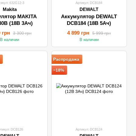
тикул: 632G12-3
Артикул: DCB184
Makita
DEWALT
улятор MAKITA
Аккумулятор DEWALT
30B (18В 3Ач)
DCB184 (18В 5Ач)
9 грн
4 899 грн
3 300 грн
5 999 грн
В наличии
В наличии
Распродажа
−18%
тикул: DCB126
Артикул: DCB124
DEWALT
DEWALT