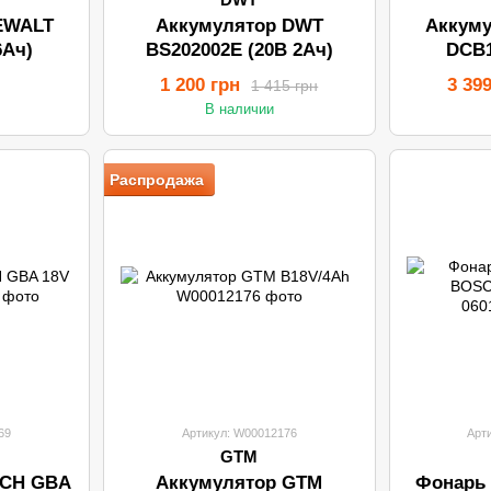
EWALT
Аккумулятор DWT
Аккум
6Ач)
BS202002E (20В 2Ач)
DCB1
1 200 грн
3 39
1 415 грн
В наличии
Распродажа
69
Артикул: W00012176
Арт
GTM
SCH GBA
Аккумулятор GTM
Фонарь