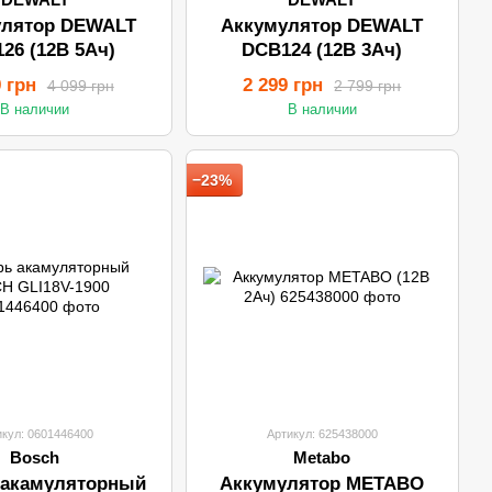
улятор DEWALT
Аккумулятор DEWALT
26 (12В 5Ач)
DCB124 (12В 3Ач)
9 грн
2 299 грн
4 099 грн
2 799 грн
В наличии
В наличии
−23%
икул: 0601446400
Артикул: 625438000
Bosch
Metabo
 акамуляторный
Аккумулятор METABO