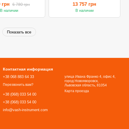
9 грн
13 757 грн
6 780 грн
В наличии
В наличии
Показать все
Контактная информация
+38 068 883 64 33
улица Ивана Франко 4, офис 4,
город Новояворовск,
Перезвонить вам?
Львовская область, 81054​​​​​​​
Карта проезда
+38 (068) 033 54 00
+38 (068) 033 54 00
info@vash-instrument.com