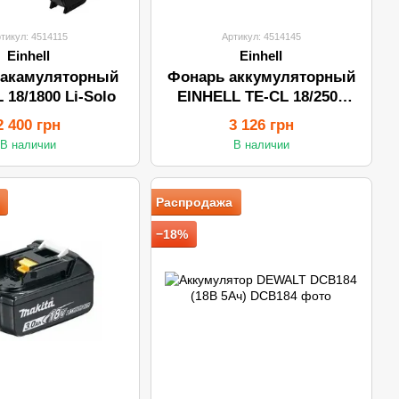
тикул: 4514115
Артикул: 4514145
Einhell
Einhell
 акамуляторный
Фонарь аккумуляторный
 18/1800 Li-Solo
EINHELL TE-CL 18/2500
LiAC-Solo
2 400 грн
3 126 грн
В наличии
В наличии
Распродажа
−18%