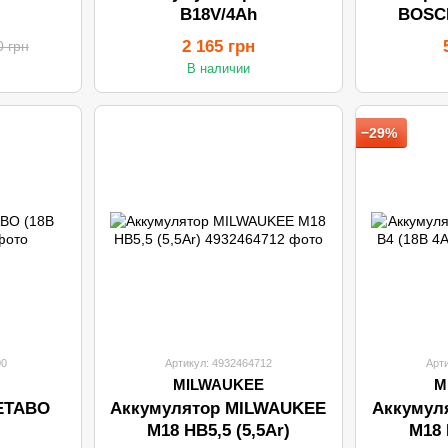
B18V/4Аh
BOSCH
2 165 грн
0 грн
В наличии
−29%
00
Артикул: 4932464712
Арт
MILWAUKEE
M
ETABO
Аккумулятор MILWAUKEE
Аккумул
M18 HB5,5 (5,5Ar)
M18 