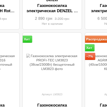
ка
Газонокосилка
Газ
H Rotak
электрическая DENZEL L-
электри
1200
BG
2 890 грн
6 50
9 грн
3 200 грн
и
Нет в наличии
Н
Хит
Распродажа
Хит
−7%
Артикул: LM3823
А
ка
Газонокосилка
Газ