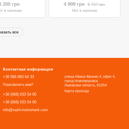
TER GFLM-32E
ARM 34
3 200 грн
4 999 грн
5 737 грн
2см/1500Вт/
ет в наличии
Нет в наличии
зщеточная)
казать все
Контактная информация
+38 068 883 64 33
улица Ивана Франко 4, офис 4,
город Новояворовск,
Перезвонить вам?
Львовская область, 81054​​​​​​​
Карта проезда
+38 (068) 033 54 00
+38 (068) 033 54 00
info@vash-instrument.com