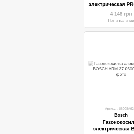
электрическая PR
LM3316 (33см/1
4 148 грн
бесщеточн
Нет в наличи
Артикул: 06008A62
Bosch
Газонокосил
электрическая