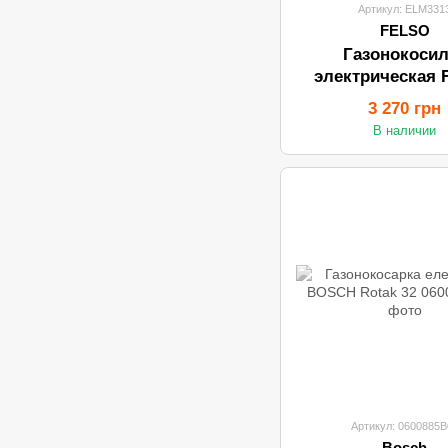
Артикул: ELM331
FELSO
Газонокосил
электрическая 
ELM3213 (32см/1
3 270 грн
В наличии
Артикул: 0600885B
Bosch