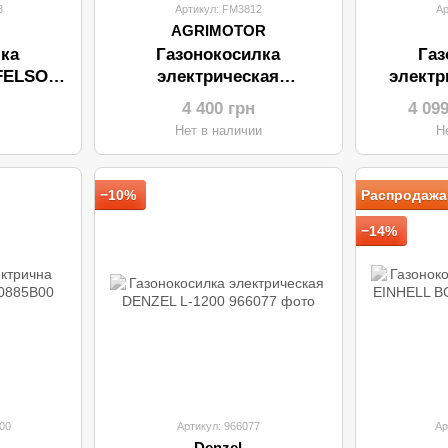
3
Артикул: FM3812
Ар
AGRIMOTOR
ка
Газонокосилка
Газ
FELSO
электрическая
электр
300Вт)
AGRIMOTOR FM3812
FM3815
4 400 грн
4 09
(38см/1200Вт)
Нет в наличии
Н
−10%
Распродажа
−14%
00
Артикул: 966077
Ар
Denzel