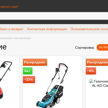
звонить вам?
бмен и возврат
Контактная информация
Пользовательское сог
нокосилки электрические
ие
по по
Сортировка:
Распродажа
Распродажа
Хит
−4%
−33%