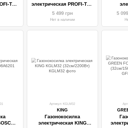
OFI-TEC
электрическая PROFI-TEC
эле
600Вт)
LM3823 (38см/2300Вт)
AGRI
5 499 грн
5 09
ый
бесщеточный
(40см/1
и
Нет в наличии
Н
01
Артикул: KGLM32
Арт
KING
GRE
ка
Газонокосилка
Газ
 BOSCH
электрическая KING
электр