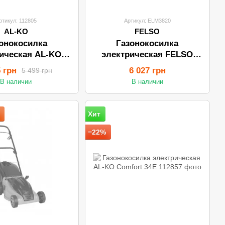
ртикул: 112805
Артикул: ELM3820
AL-KO
FELSO
онокосилка
Газонокосилка
ическая AL-KO
электрическая FELSO
ssic 3.22 SE
ELM3820 (38см/2000Вт)
5 грн
6 027 грн
5 499 грн
В наличии
В наличии
Хит
−22%