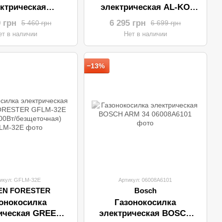
ктрическая
электрическая AL-KO
MOTOR KK4015
Classic 3.82 SE
9 грн
6 295 грн
5 460 грн
6 699 грн
500Вт/регулятор
ет в наличии
Нет в наличии
высоты)
−13%
икул: GFLM-32E
Артикул: 06008A6101
EN FORESTER
Bosch
онокосилка
Газонокосилка
ическая GREEN
электрическая BOSCH