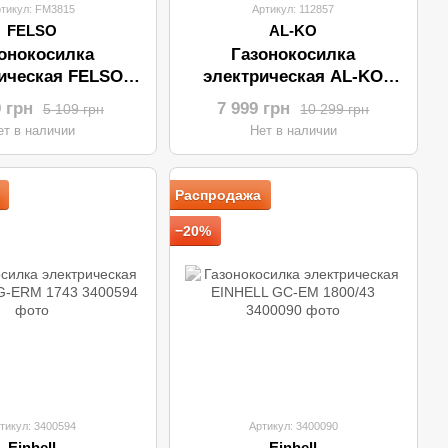
тикул: FM3815
Артикул: 112857
FELSO
AL-KO
онокосилка
Газонокосилка
ическая FELSO
электрическая AL-KO
 (38см/1500Вт)
Comfort 34E
9 грн
7 999 грн
5 109 грн
10 299 грн
ет в наличии
Нет в наличии
Распродажа
−20%
тикул: 3400594
Артикул: 3400090
Einhell
Einhell