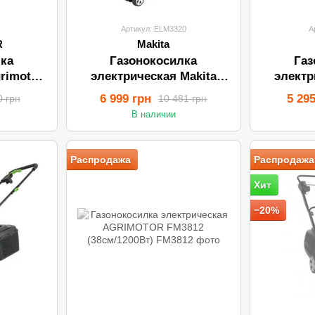
0
Артикул: ELM3320
А
R
Makita
ка
Газонокосилка
Газ
rimotor
электрическая Makita
электр
ELM3320
Cla
6 999 грн
5 29
0 грн
10 481 грн
В наличии
Распродажа
Распродажа
Хит
−20%