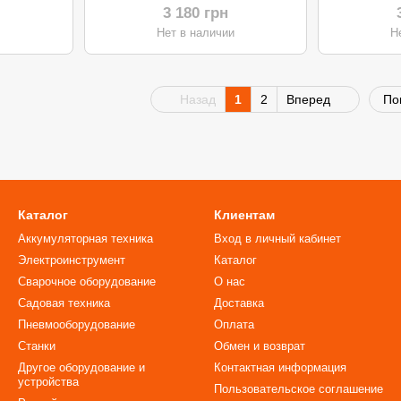
KGLM32 (32см/2200Вт)
FORES
3 180 грн
(3
и
Нет в наличии
Н
бе
Назад
1
2
Вперед
По
Каталог
Клиентам
Аккумуляторная техника
Вход в личный кабинет
Электроинструмент
Каталог
Сварочное оборудование
О нас
Садовая техника
Доставка
Пневмооборудование
Оплата
Станки
Обмен и возврат
Другое оборудование и
Контактная информация
устройства
Пользовательское соглашение