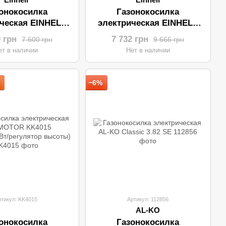
онокосилка
Газонокосилка
ческая EINHELL
электрическая EINHELL
-ERM 1743
GC-EM 1800/43
0 грн
7 732 грн
7 600 грн
9 666 грн
ет в наличии
Нет в наличии
−6%
ртикул: KK4015
Артикул: 112856
AL-KO
онокосилка
Газонокосилка