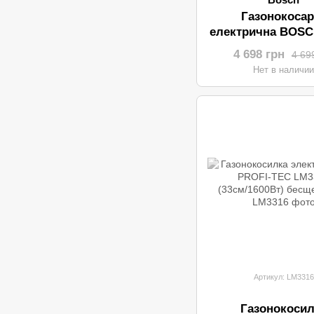
Газонокосар
електрична BOSC
32
4 698 грн
4 69
Нет в наличи
Артикул: LM3316
Газонокосил