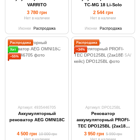
VARRITO
TC-MG 18 Li-Solo
3 780 грн
2 544 грн
Нет в наличии
Нет в наличии
Иконки
Распродажа
Иконки
Распродажа
Распродажа
Распродажа
Хит
−34%
−55%
Артикул: 4935446705
Артикул: DPO125BL
Аккумуляторный
Реноватор
реноватор AEG OMNI18C
аккумуляторный PROFI-
TEC DPO125BL (2ак18В
5А/кейс)
4 500 грн
3 950 грн
10 000 грн
5 990 грн
Нет в наличии
Нет в наличии