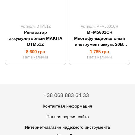
Артикул: DTM51Z
Артикул: MFM5601CR
Реноватор
MFM5601CR
аккумуляторный MAKITA
Многофункциональный
DTM51Z
инструмент аккум. 20В,
без аккум. и зарядки
8 600 грн
1 785 грн
Sturmax
Нет в наличии
Нет в наличии
+38 068 883 64 33
Контактная информация
Полная версия сайта
Интернет-магазин надежного инструмента