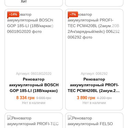
Хит
−14%
−7%
Артикул: 06018G2020
Артикул: 006292
Реноватор
Реноватор
аккумуляторный BOSCH
аккумуляторный PROFI-
GOP 185-LI (18В/каркас)
TEC PCM420BL (2акум.20В
2Ач/зарядный/кейс)
8 334 грн
3 890 грн
9 666 грн
4 200 грн
006292
Нет в наличии
Нет в наличии