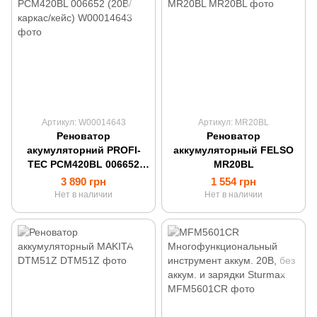
Артикул: W00014643
Артикул: MR20BL
Реноватор
Реноватор
акумуляторний PROFI-
аккумуляторный FELSO
TEC PCM420BL 006652
MR20BL
(20В/каркас/кейс)
3 890 грн
1 554 грн
Нет в наличии
Нет в наличии