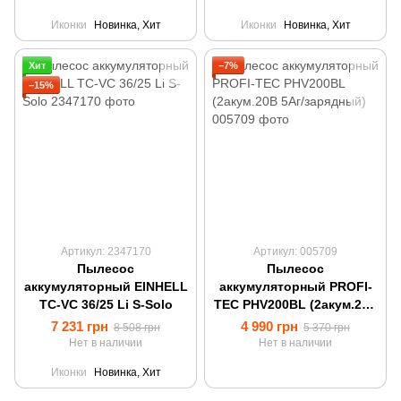
Иконки
Новинка, Хит
Иконки
Новинка, Хит
Хит
−7%
−15%
Артикул: 2347170
Артикул: 005709
Пылесос
Пылесос
аккумуляторный EINHELL
аккумуляторный PROFI-
TC-VC 36/25 Li S-Solo
TEC PHV200BL (2акум.20В
5Аг/зарядный)
7 231 грн
4 990 грн
8 508 грн
5 370 грн
Нет в наличии
Нет в наличии
Иконки
Новинка, Хит