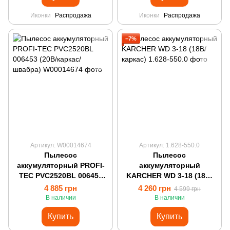
Иконки
Распродажа
Иконки
Распродажа
−7%
Артикул: W00014674
Артикул: 1.628-550.0
Пылесос
Пылесос
аккумуляторный PROFI-
аккумуляторный
TEC PVC2520BL 006453
KARCHER WD 3-18 (18В/
(20В/каркас/швабра)
каркас)
4 885 грн
4 260 грн
4 599 грн
В наличии
В наличии
Купить
Купить