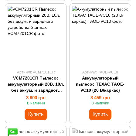
Артикул: VCM7201CR
Артикул: TAOE-VC10
VCM7201CR Пылесос
Аккумуляторный
аккумуляторный 20В, 10л,
пылесос ТЕХАС TAOE-
без аккум. и зарядного
VC10 (20 В/каркас)
устройства Sturmax
3 900 грн
3 459 грн
В наличии
В наличии
Купить
Купить
Хит