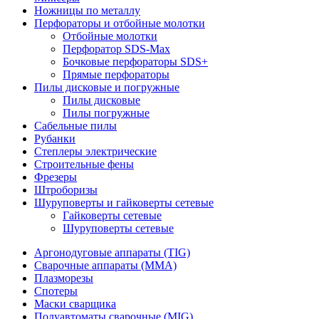
Ножницы по металлу
Перфораторы и отбойные молотки
Отбойные молотки
Перфоратор SDS-Max
Бочковые перфораторы SDS+
Прямые перфораторы
Пилы дисковые и погружные
Пилы дисковые
Пилы погружные
Сабельные пилы
Рубанки
Степлеры электрические
Строительные фены
Фрезеры
Штроборизы
Шуруповерты и гайковерты сетевые
Гайковерты сетевые
Шуруповерты сетевые
Аргонодуговые аппараты (TIG)
Сварочные аппараты (MMA)
Плазморезы
Спотеры
Маски сварщика
Полуавтоматы сварочные (MIG)