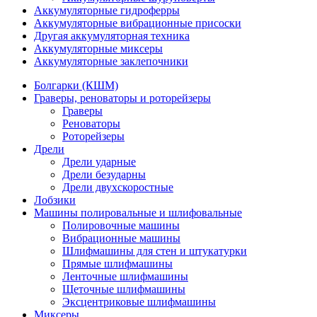
Аккумуляторные гидроферры
Аккумуляторные вибрационные присоски
Другая аккумуляторная техника
Аккумуляторные миксеры
Аккумуляторные заклепочники
Болгарки (КШМ)
Граверы, реноваторы и роторейзеры
Граверы
Реноваторы
Роторейзеры
Дрели
Дрели ударные
Дрели безударны
Дрели двухскоростные
Лобзики
Машины полировальные и шлифовальные
Полировочные машины
Вибрационные машины
Шлифмашины для стен и штукатурки
Прямые шлифмашины
Ленточные шлифмашины
Щеточные шлифмашины
Эксцентриковые шлифмашины
Миксеры