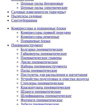
Цепные пилы бензиновые
Цепные пилы электрические
Садовые измельчители (шредеры)
Пылесосы садовые
Снегоуборщики
Компрессоры и поршневые блоки
Компрессоры прямой передачи
Компрессоры ременные
Поршневые блоки
Пневмоинструмент
Болгарки пневматические
Гайковерты пневматические
Пневматические граверы
Дрели пневматические
Наборы пневмоинструмента
Пилы пневматические
Пистолеты для распыления и нагнетания
Устройства подготовки и очистки воздуха
Степлеры пневматические
Краскопульты пневматические
Шланги пневматические
Шлифмашины пневматические
Фитинги пневматические
Зубила пневматические