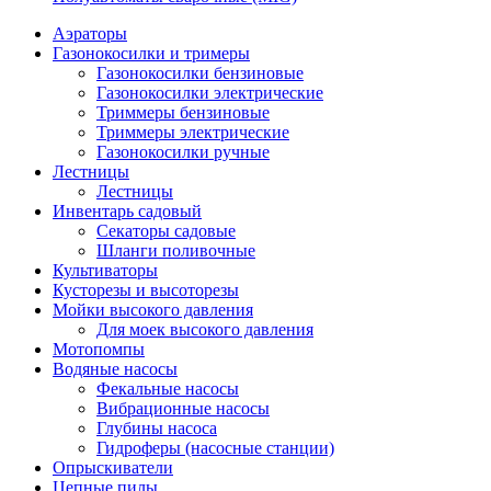
Аэраторы
Газонокосилки и тримеры
Газонокосилки бензиновые
Газонокосилки электрические
Триммеры бензиновые
Триммеры электрические
Газонокосилки ручные
Лестницы
Лестницы
Инвентарь садовый
Секаторы садовые
Шланги поливочные
Культиваторы
Кусторезы и высоторезы
Мойки высокого давления
Для моек высокого давления
Мотопомпы
Водяные насосы
Фекальные насосы
Вибрационные насосы
Глубины насоса
Гидроферы (насосные станции)
Опрыскиватели
Цепные пилы