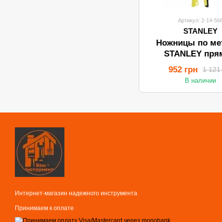
Артикул: 2-14-56
STANLEY
Ножницы по ме
STANLEY пря
длинные 2-14
952 грн
1 121
В наличии
Интернет-магазин надежного инструмента
Принимаем к оплате