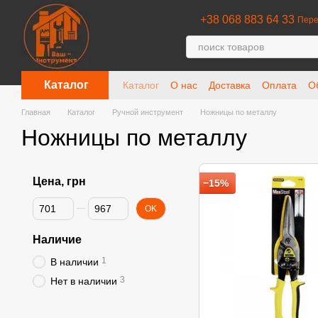
Перейти к основному контенту
+38 068 883 64 33
Пере
Каталог
Каталог
О нас
Доставка
Оплата
О
Отзывы о магазине
Главная
Каталог
Ручной инструмент
Ножницы по металлу
Ножницы по металлу
Цена, грн
−15%
От Цена, грн
До Цена, грн
OK
Наличие
1
В наличии
3
Нет в наличии