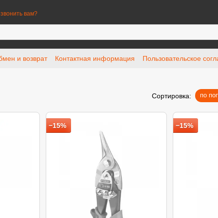
звонить вам?
бмен и возврат
Контактная информация
Пользовательское сог
по по
Сортировка:
−15%
−15%