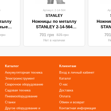
6
Артикул: 2-14-564
Ар
STANLEY
таллу
Ножницы по металлу
Ножни
мые
STANLEY 2-14-564
STAN
-566
(правые)
701 грн
701
 грн
825 грн
Нет в наличии
Н
Каталог
Клиентам
Аккумуляторная техника
Вход в личный кабинет
Электроинструмент
Каталог
Сварочное оборудование
О нас
Садовая техника
Доставка
Пневмооборудование
Оплата
Станки
Обмен и возврат
Другое оборудование и
Контактная информация