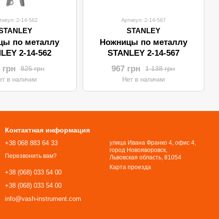
тикул: 2-14-562
Артикул: 2-14-567
STANLEY
STANLEY
цы по металлу
Ножницы по металлу
LEY 2-14-562
STANLEY 2-14-567
 грн
967 грн
825 грн
1 138 грн
ет в наличии
Нет в наличии
Контактная информация
+38 068 883 64 33
улица Ивана Франко 4, офис 4,
город Новояворовск,
Перезвонить вам?
Львовская область, 81054​​​​​​​
Карта проезда
+38 (068) 033 54 00
+38 (068) 033 54 00
info@vash-instrument.com