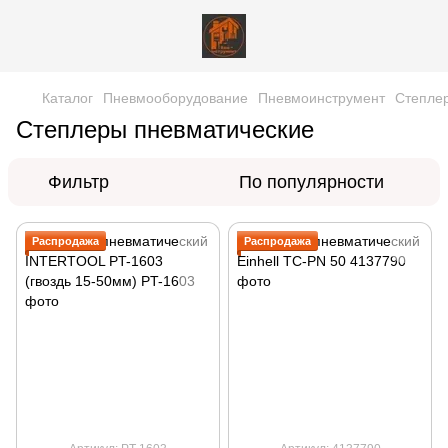
Каталог
Пневмооборудование
Пневмоинструмент
Степле
Степлеры пневматические
Фильтр
По популярности
Распродажа
Распродажа