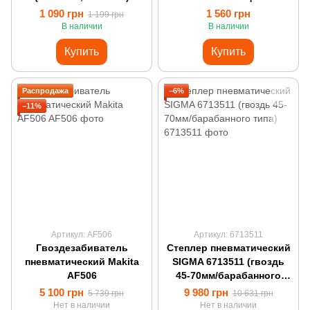
50 мм)
1 090 грн
1 560 грн
1 199 грн
В наличии
В наличии
Купить
Купить
Распродажа
−6%
−11%
Артикул: AF506
Артикул: 6713511
Гвоздезабиватель
Степлер пневматический
пневматический Makita
SIGMA 6713511 (гвоздь
AF506
45-70мм/барабанного
типа)
5 100 грн
9 980 грн
5 739 грн
10 631 грн
Нет в наличии
Нет в наличии