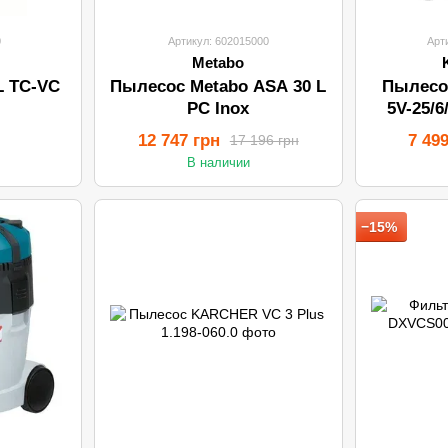
0
Артикул: 602015000
Арт
Metabo
L TC-VC
Пылесос Metabo ASA 30 L
Пылесо
PC Inox
5V-25/6
12 747 грн
7 49
17 196 грн
В наличии
−15%