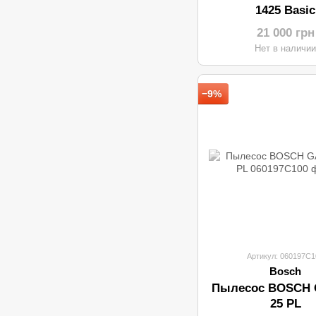
1425 Basic
21 000 грн
Нет в наличи
−9%
Артикул: 060197C1
Bosch
Пылесос BOSCH 
25 PL