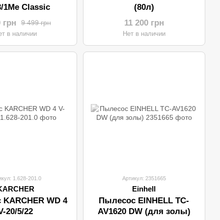
/1Me Classic
(80л)
0 грн
11 200 грн
9 499 грн
ет в наличии
Нет в наличии
икул: 1.628-201.0
Артикул: 2351665
KARCHER
Einhell
с KARCHER WD 4
Пылесос EINHELL TC-
V-20/5/22
AV1620 DW (для золы)