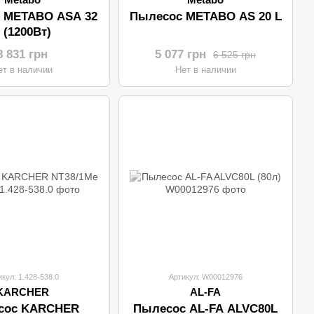
 METABO ASA 32
Пылесос METABO AS 20 L
 (1200Вт)
8 831 грн
5 077 грн
6 525 грн
ет в наличии
Нет в наличии
икул: 1.428-538.0
Артикул: W00012976
KARCHER
AL-FA
сос KARCHER
Пылесос AL-FA ALVC80L