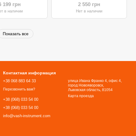
6 199 грн
2 550 грн
ет в наличии
Нет в наличии
Показать все
Контактная информация
+38 068 883 64 33
улица Ивана Франко 4, офис 4,
город Новояворовск,
Перезвонить вам?
Львовская область, 81054​​​​​​​
Карта проезда
+38 (068) 033 54 00
+38 (068) 033 54 00
info@vash-instrument.com