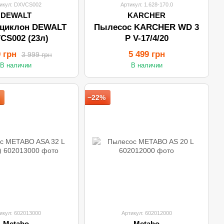
икул: DXVCS002
Артикул: 1.628-170.0
DEWALT
KARCHER
-циклон DEWALT
Пылесос KARCHER WD 3
CS002 (23л)
P V-17/4/20
9 грн
5 499 грн
3 999 грн
В наличии
В наличии
−22%
икул: 602013000
Артикул: 602012000
Metabo
Metabo