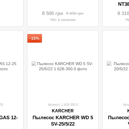
NT38
8 500 грн
8 31
9 400 грн
и
Нет в наличии
Н
−15%
00
Артикул: 1.628-350.0
Арт
KARCHER
GAS 12-
Пылесос KARCHER WD 5
Пылесо
SV-25/5/22