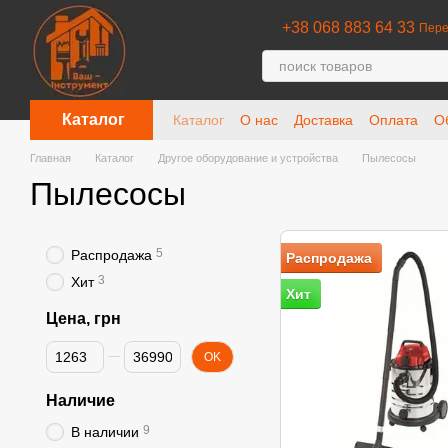
Перейти к основному контенту
+38 068 883 64 33
Пере
Каталог
Каталог
О нас
Доставка
Оплата
О
Отзывы о магазине
Главная
Каталог
Другое оборудование и устройства
Пылесосы
Пылесосы
5
Распродажа
Распродажа
3
Хит
Хит
Цена, грн
От Цена, грн
До Цена, грн
OK
Наличие
9
В наличии