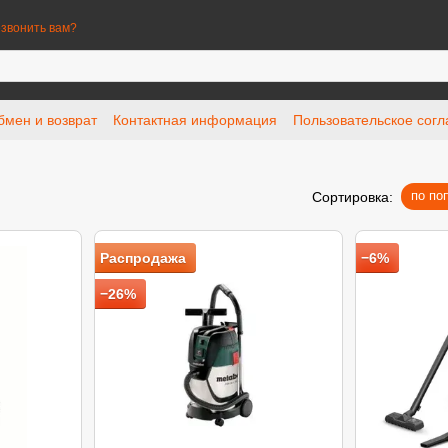
звонить вам?
бмен и возврат
Контактная информация
Пользовательское сог
по по
Сортировка:
Распродажа
−6%
−26%