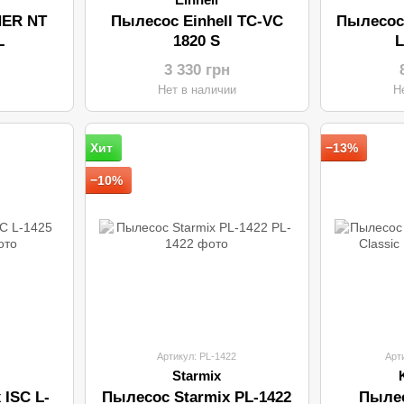
ER NT
Пылесос Einhell TC-VC
Пылесос
L
1820 S
L
3 330 грн
Нет в наличии
Н
Хит
−13%
−10%
Артикул: PL-1422
Арт
Starmix
 ISC L-
Пылесос Starmix PL-1422
Пыле