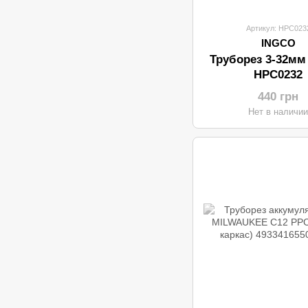
Артикул: HPC023
INGCO
Труборез 3-32мм
HPC0232
440 грн
Нет в наличи