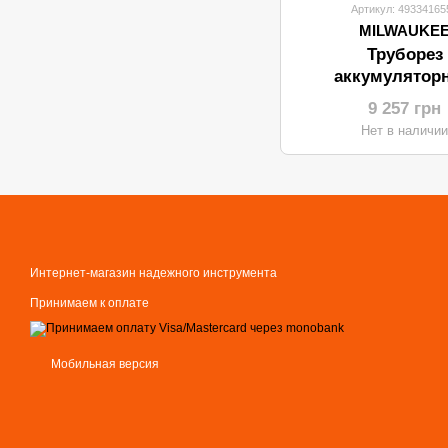
Артикул: 49334165
MILWAUKE
Труборез
аккумулятор
MILWAUKEE C12
9 257 грн
(12В/каркас
Нет в наличи
Интернет-магазин надежного инструмента
Принимаем к оплате
Мобильная версия