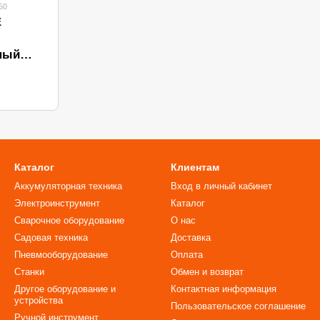
50
E
ный
 PPC-0
)
и
Каталог
Клиентам
Аккумуляторная техника
Вход в личный кабинет
Электроинструмент
Каталог
Сварочное оборудование
О нас
Садовая техника
Доставка
Пневмооборудование
Оплата
Станки
Обмен и возврат
Другое оборудование и
Контактная информация
устройства
Пользовательское соглашение
Ручной инструмент