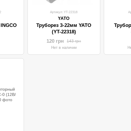
2
Артикул: YT-22318
А
YATO
 INGCO
Труборез 3-22мм YATO
Трубор
(YT-22318)
120 грн
143 грн
и
Нет в наличии
Н