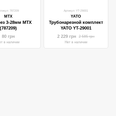
ртикул: 787209
Артикул: YT-29001
MTX
YATO
ез 3-28мм MTX
Трубонарезной комплект
(787209)
YATO YT-29001
80 грн
2 229 грн
2 585 грн
ет в наличии
Нет в наличии