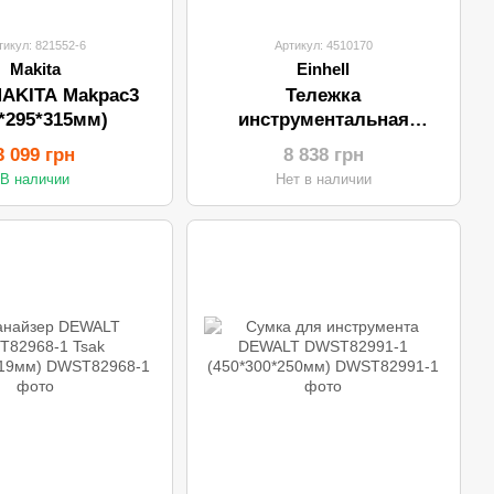
тикул: 821552-6
Артикул: 4510170
Makita
Einhell
AKITA Makpac3
Тележка
5*295*315мм)
инструментальная
EINHELL TC-TW 100 (5
3 099 грн
8 838 грн
отделений)
В наличии
Нет в наличии