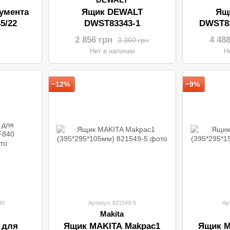
умента
Ящик DEWALT
Ящ
5/22
DWST83343-1
DWST83
(550*44
2 856 грн
4 48
3 360 грн
и
Нет в наличии
Н
−12%
−9%
39
Артикул: 821549-5
Ар
Makita
 для
Ящик MAKITA Makpac1
Ящик M