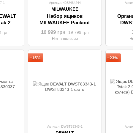
7-1
Артикул: 4932464244
Арти
MILWAUKEE
DEWALT
Набор ящиков
Орган
ak 2.0
MILWAUKEE Packout
DWST
ележка)
4932464244 (кейс/ящик/
(44
16 999 грн
2 грн
19 799 грн
ящик-тележка)
и
Нет в наличии
Н
−15%
−23%
7
Артикул: DWST83343-1
Арти
DEWALT