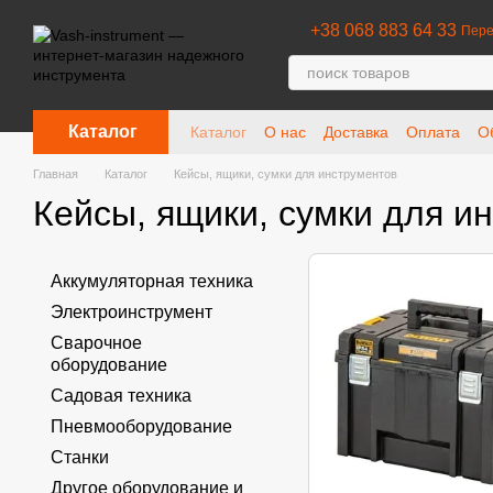
Перейти к основному контенту
+38 068 883 64 33
Пере
Каталог
Каталог
О нас
Доставка
Оплата
О
Отзывы о магазине
Главная
Каталог
Кейсы, ящики, сумки для инструментов
Кейсы, ящики, сумки для и
Аккумуляторная техника
Электроинструмент
Сварочное
оборудование
Садовая техника
Пневмооборудование
Станки
Другое оборудование и