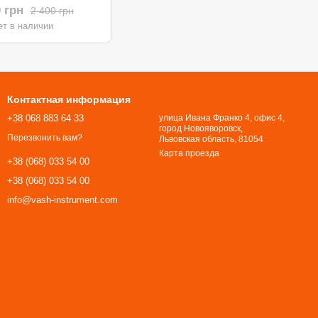
0 (440*330*300мм)
0 грн
2 400 грн
ет в наличии
Контактная информация
+38 068 883 64 33
улица Ивана Франко 4, офис 4,
город Новояворовск,
Перезвонить вам?
Львовская область, 81054​​​​​​​
Карта проезда
+38 (068) 033 54 00
+38 (068) 033 54 00
info@vash-instrument.com