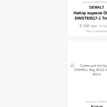
Артикул: DWST8351
DEWALT
Набор ящиков 
DWST83517-1 Tst
(ящик 2шт/ящик-т
8 186 грн
9 78
Нет в наличи
Артикул: 453003
Einhell