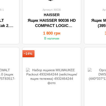
6-1
Артикул: 90036
Ар
HAISSER
LT
Ящик HAISSER 90036 HD
Ящик M
ak 2.0
COMPACT LOGIC
(39
мм)
(450*350*645мм/колеса)
1 800 грн
В наличии
−14%