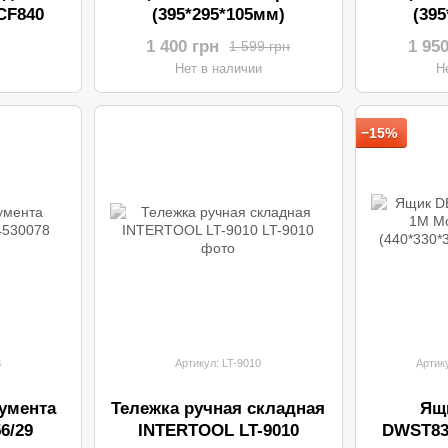
CF840
(395*295*105мм)
(39
1 400 грн
1 95
1 599 грн
и
Нет в наличии
Н
−15%
8
Артикул: LT-9010
Артик
умента
Тележка ручная складная
Ящ
6/29
INTERTOOL LT-9010
DWST83