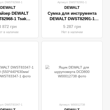
кул: DWST82968-1
Артикул: DWST82991-1
DEWALT
DEWALT
айзер DEWALT
Сумка для инструмента
82968-1 Tsak
DEWALT DWST82991-1
0*337*119мм)
(450*300*250мм)
3 872 грн
5 287 грн
ет в наличии
Нет в наличии
кул: DWST83347-1
Артикул: W00012738
DEWALT
DEWALT