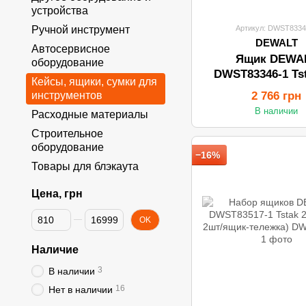
устройства
Артикул: DWST8334
Ручной инструмент
DEWALT
Автосервисное
Ящик DEWA
оборудование
DWST83346-1 Tst
Кейсы, ящики, сумки для
(440*330*300
2 766 грн
инструментов
В наличии
Расходные материалы
Строительное
оборудование
−16%
Товары для блэкаута
Цена, грн
От Цена, грн
До Цена, грн
OK
Наличие
3
В наличии
16
Нет в наличии