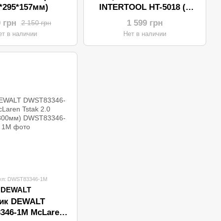
5*295*157мм)
INTERTOOL HT-5018 (5
секций)
0 грн
1 599 грн
2 150 грн
ет в наличии
Нет в наличии
ул: DWST83346-1M
DEWALT
ик DEWALT
346-1M McLaren