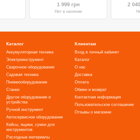
Tstak 2.
1 999 грн
2 04
и
Нет в наличии
Н
Каталог
Клиентам
Аккумуляторная техника
Вход в личный кабинет
Электроинструмент
Каталог
Сварочное оборудование
О нас
Садовая техника
Доставка
Пневмооборудование
Оплата
Станки
Обмен и возврат
Другое оборудование и
Контактная информация
устройства
Пользовательское соглашение
Ручной инструмент
Отзывы о магазине
Автосервисное оборудование
Кейсы, ящики, сумки для
инструментов
Расходные материалы