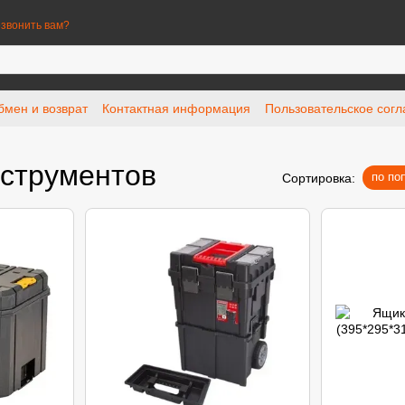
звонить вам?
бмен и возврат
Контактная информация
Пользовательское сог
нструментов
по по
Сортировка: