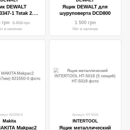
ик DEWALT
Ящик DEWALT для
347-1 Tstak 2.0
шуруповерта DCD800
0*630мм/колеса)
8 грн
1 500 грн
5 800 грн
ет в наличии
Нет в наличии
тикул: 821550-0
Артикул: HT-5018
Makita
INTERTOOL
AKITA Makpac2
Ящик металлический