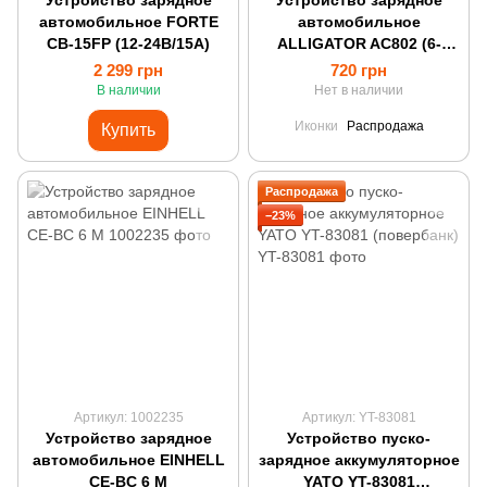
Устройство зарядное
Устройство зарядное
автомобильное FORTE
автомобильное
CB-15FP (12-24В/15А)
ALLIGATOR AC802 (6-
12В/6А)
2 299 грн
720 грн
В наличии
Нет в наличии
Иконки
Распродажа
Купить
Распродажа
−23%
Артикул: 1002235
Артикул: YT-83081
Устройство зарядное
Устройство пуско-
автомобильное EINHELL
зарядное аккумуляторное
CE-BC 6 M
YATO YT-83081