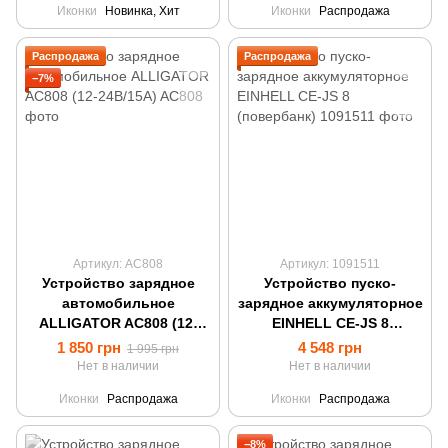
Иконки
Новинка, Хит
Иконки
Распродажа
Распродажа
Распродажа
−7%
Артикул: AC808
Артикул: 1091511
Устройство зарядное
Устройство пуско-
автомобильное
зарядное аккумуляторное
ALLIGATOR AC808 (12-
EINHELL CE-JS 8
24В/15А)
(повербанк)
1 850 грн
4 548 грн
1 995 грн
Нет в наличии
Нет в наличии
Иконки
Распродажа
Иконки
Распродажа
−8%