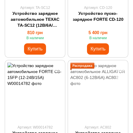
Артикул: TA-SC12
Артикул: CD-120
Устройство зарядное
Устройство пуско-
автомобильное ТЕХАС
зарядное FORTE CD-120
TA-SC12 (12В/6А/
инверторное)
810 грн
5 400 грн
В наличии
В наличии
Купить
Купить
Распродажа
Артикул: W00014782
Артикул: AC802