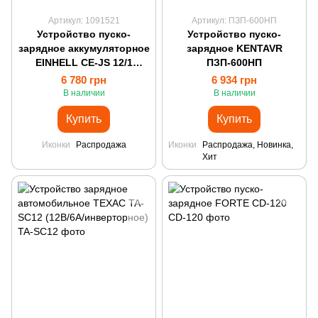
Артикул: 1091521
Артикул: ПЗП-600НП
Устройство пуско-
Устройство пуско-
зарядное аккумуляторное
зарядное KENTAVR
EINHELL CE-JS 12/1
ПЗП-600НП
(повербанк)
6 780 грн
6 934 грн
В наличии
В наличии
Купить
Купить
Иконки
Распродажа
Иконки
Распродажа, Новинка,
Хит