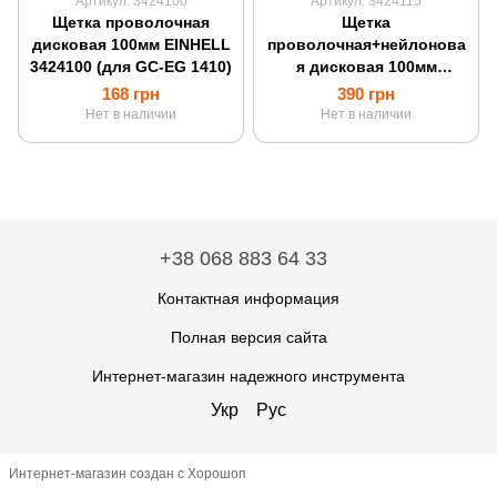
Артикул: 3424100
Артикул: 3424115
Щетка проволочная
Щетка
дисковая 100мм EINHELL
проволочная+нейлонова
3424100 (для GC-EG 1410)
я дисковая 100мм
EINHELL 3424115 (для GC-
168 грн
390 грн
EG 1410)
Нет в наличии
Нет в наличии
+38 068 883 64 33
Контактная информация
Полная версия сайта
Интернет-магазин надежного инструмента
Укр
Рус
Интернет-магазин создан с Хорошоп