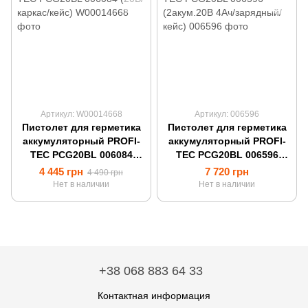
Артикул: W00014668
Артикул: 006596
Пистолет для герметика
Пистолет для герметика
аккумуляторный PROFI-
аккумуляторный PROFI-
TEC PCG20BL 006084
TEC PCG20BL 006596
(20В/каркас/кейс)
(2акум.20В 4Ач/зарядный/
4 445 грн
7 720 грн
4 490 грн
кейс)
Нет в наличии
Нет в наличии
+38 068 883 64 33
Контактная информация