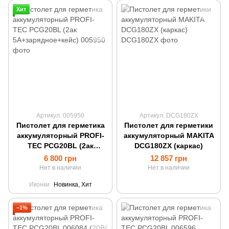
Хит
Артикул: 005950
Артикул: DCG180ZX
Пистолет для герметика
Пистолет для герметики
аккумуляторный PROFI-
аккумуляторный MAKITA
TEC PCG20BL (2ак
DCG180ZX (каркас)
5А+зарядное+кейс)
6 800 грн
12 857 грн
Нет в наличии
Нет в наличии
Иконки
Новинка, Хит
−1%