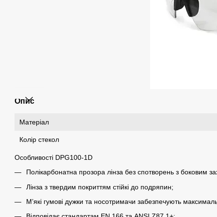
Опис
Матеріал
Колір стекол
Особливості DPG100-1D
Полікарбонатна прозора лінза без спотворень з боковим за
Лінза з твердим покриттям стійкі до подряпин;
М’які гумові дужки та носотримачи забезпечують максимал
Відповідає стандартам EN 166 та ANSI Z87.1+;