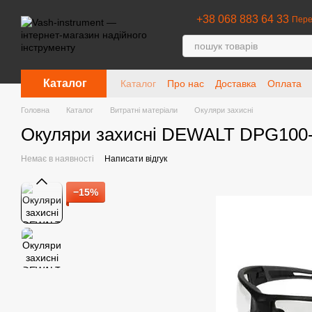
Перейти до основного контенту
+38 068 883 64 33
Пере
Каталог
Каталог
Про нас
Доставка
Оплата
Головна
Каталог
Витратні матеріали
Окуляри захисні
Окуляри захисні DEWALT DPG100-
Немає в наявності
Написати відгук
−15%