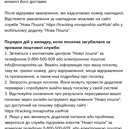
момент його доставки.
Після відправки замовлення, ми надсилаємо номер накладної.
Відстежити замовлення за накладною можливо на сайті
служби "Нова Пошта" https://tracking.novaposhta.ua/#/uk/ або у
мобільному додатку "Нова Пошта".
Порядок дій у випадку, коли посилка загубилася за
провини поштової служби:
1. Зв'яжіться з контактним центром "Нової пошти" за
телефоном 0-800-500-609 або електронною поштою
info@novaposhta.ua. Вкажіть інформацію про вашу посилку,
таку як: трекінг-номер, дату відправлення, місце відправлення
та призначення, а також інші подробиці про посилку.
2. Запросіть розшук посилки. Вони можуть провести додаткові
перевірки і спробувати знайти вашу посилку у своїй системі.
3. Відстежуйте оновлення про результати пересування вашої
посилки через онлайн-інструмент відстеження "Нової пошти",
що доступний на їхньому офіційному сайті -
https://tracking.novaposhta.ua/#/uk
4. Якщо у вас виникнуть додаткові питання або проблеми,
зверніться до служби підтримки клієнтів "Нової пошти" за
номером телефону 0-800-500-609, або електронною поштою