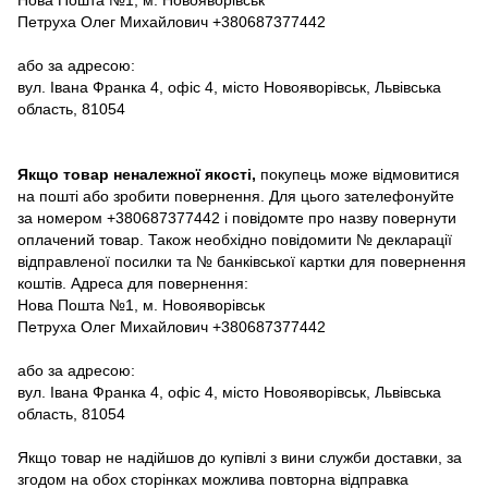
Нова Пошта №1, м. Новояворівськ
Петруха Олег Михайлович +380687377442
або за адресою:
вул. Івана Франка 4, офіс 4, місто Новояворівськ, Львівська
область, 81054
Якщо товар неналежної якості,
покупець може відмовитися
на пошті або зробити повернення. Для цього зателефонуйте
за номером +380687377442 і повідомте про назву повернути
оплачений товар. Також необхідно повідомити № декларації
відправленої посилки та № банківської картки для повернення
коштів. Адреса для повернення:
Нова Пошта №1, м. Новояворівськ
Петруха Олег Михайлович +380687377442
або за адресою:
вул. Івана Франка 4, офіс 4, місто Новояворівськ, Львівська
область, 81054
Якщо товар не надійшов до купівлі з вини служби доставки, за
згодом на обох сторінках можлива повторна відправка