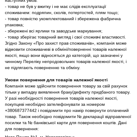
наступних умов:
- товар не був у вжитку і не має слідів експлуатації
споживачем: подряпин, сколів, потертостей, плям тощо;
- товар повністю укомплектований і збережена фабрична
упаковка;
- збережені всі ярлики та заводське маркування;
- товар зберігає товарний вигляд і свої споживчі властивості.
Згідно Закону «Про захист прав споживачів», компанія може
відмовити споживачеві в обміні/поверненні товарів належної
якості, якщо вони відносяться до категорій, що зазначені у
чинному Переліку непродовольчих товарів належної якості, і
не підлягають поверненню та обміну.
Умови повернення для товарів належної якості
Компанія може здійснити повернення товару за свій рахунок
тільки у випадку виявлення браку/дефекту придбаного товару.
У разі необхідності повернення товарів належної якості,
покупцеві необхідно зателефонувати за номером
+380687377442 і повідомити про намір повернути оплачений
товар. Також необхідно повідомити № декларації відправленої
посилки та № банківської карти для повернення коштів. Дані
для повернення: