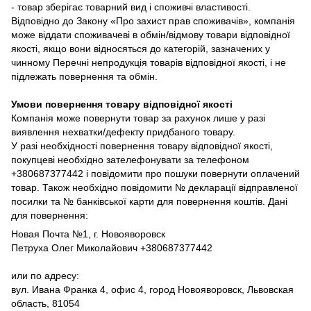
- товар зберігає товарний вид і споживчі властивості.
Відповідно до Закону «Про захист прав споживачів», компанія
може віддати споживачеві в обмін/відмову товари відповідної
якості, якщо вони відносяться до категорій, зазначених у
чинному Перечні непродукція товарів відповідної якості, і не
підлежать повернення та обмін.
Умови повернення товару відповідної якості
Компанія може повернути товар за рахунок лише у разі
виявлення нехватки/дефекту придбаного товару.
У разі необхідності повернення товару відповідної якості,
покупцеві необхідно зателефонувати за телефоном
+380687377442 і повідомити про пошуки повернути оплачений
товар. Також необхідно повідомити № декларації відправленої
посилки та № банківської карти для повернення коштів. Дані
для повернення:
Новая Почта №1, г. Новояворовск
Петруха Олег Миколайович +380687377442
или по адресу:
вул. Ивана Франка 4, офис 4, город Новояворовск, Львовская
область, 81054