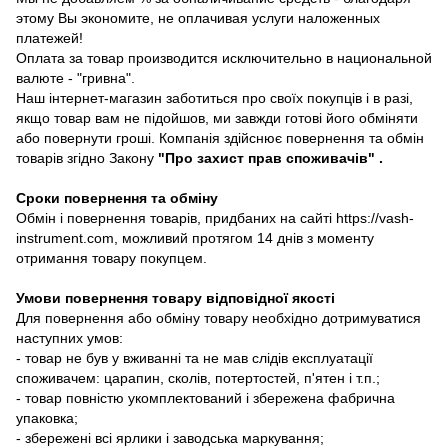
этому Вы экономите, не оплачивая услуги наложенных
платежей!
Оплата за товар производится исключительно в национальной
валюте - "гривна".
Наш інтернет-магазин заботиться про своїх покупців і в разі,
якщо товар вам не підойшов, ми завжди готові його обміняти
або повернути гроші. Компанія здійснює повернення та обмін
товарів згідно Закону
"Про захист прав споживачів"
.
Сроки повернення та обміну
Обмін і повернення товарів, придбаних на сайті https://vash-
instrument.com, можливий протягом 14 днів з моменту
отримання товару покупцем.
Умови повернення товару відповідної якості
Для повернення або обміну товару необхідно дотримуватися
наступних умов:
- товар не був у вживанні та не мав слідів експлуатації
споживачем: царапин, сколів, потертостей, п'ятен і т.п.;
- товар повністю укомплектований і збережена фабрична
упаковка;
- збережені всі ярлики і заводська маркування;