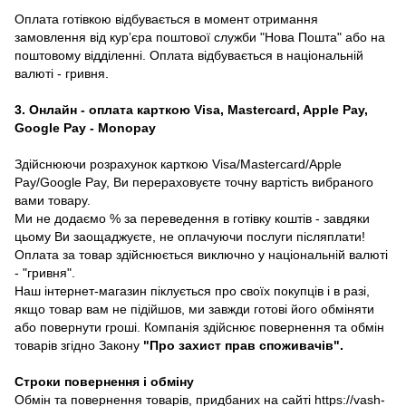
Оплата готівкою відбувається в момент отримання
замовлення від курʼєра поштової служби "Нова Пошта" або на
поштовому відділенні. Оплата відбувається в національній
валюті - гривня.
3. Онлайн - оплата карткою Visa, Mastercard, Apple Pay,
Google Pay - Monopay
Здійснюючи розрахунок карткою Visa/Mastercard/Apple
Pay/Google Pay, Ви перераховуєте точну вартість вибраного
вами товару.
Ми не додаємо % за переведення в готівку коштів - завдяки
цьому Ви заощаджуєте, не оплачуючи послуги післяплати!
Оплата за товар здійснюється виключно у національній валюті
- "гривня".
Наш інтернет-магазин піклується про своїх покупців і в разі,
якщо товар вам не підійшов, ми завжди готові його обміняти
або повернути гроші. Компанія здійснює повернення та обмін
товарів згідно Закону
"Про захист прав споживачів"
.
Строки повернення і обміну
Обмін та повернення товарів, придбаних на сайті https://vash-