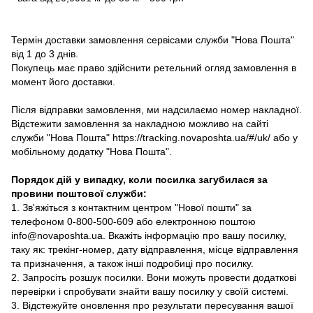
Термін доставки замовлення сервісами служби "Нова Пошта"
від 1 до 3 днів.
Покупець має право здійснити ретельний огляд замовлення в
момент його доставки.
Після відправки замовлення, ми надсилаємо номер накладної.
Відстежити замовлення за накладною можливо на сайті
служби "Нова Пошта" https://tracking.novaposhta.ua/#/uk/ або у
мобільному додатку "Нова Пошта".
Порядок дій у випадку, коли посилка загубилася за
провини поштової служби:
1. Зв'яжіться з контактним центром "Нової пошти" за
телефоном 0-800-500-609 або електронною поштою
info@novaposhta.ua. Вкажіть інформацію про вашу посилку,
таку як: трекінг-номер, дату відправлення, місце відправлення
та призначення, а також інші подробиці про посилку.
2. Запросіть розшук посилки. Вони можуть провести додаткові
перевірки і спробувати знайти вашу посилку у своїй системі.
3. Відстежуйте оновлення про результати пересування вашої