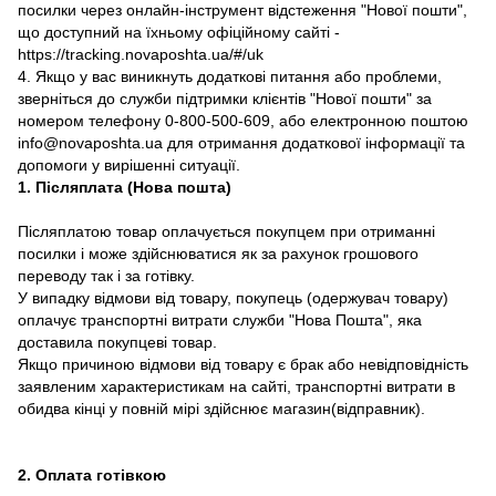
посилки через онлайн-інструмент відстеження "Нової пошти",
що доступний на їхньому офіційному сайті -
https://tracking.novaposhta.ua/#/uk
4. Якщо у вас виникнуть додаткові питання або проблеми,
зверніться до служби підтримки клієнтів "Нової пошти" за
номером телефону 0-800-500-609, або електронною поштою
info@novaposhta.ua для отримання додаткової інформації та
допомоги у вирішенні ситуації.
1. Післяплата (Нова пошта)
Післяплатою товар оплачується покупцем при отриманні
посилки і може здійснюватися як за рахунок грошового
переводу так і за готівку.
У випадку відмови від товару, покупець (одержувач товару)
оплачує транспортні витрати служби "Нова Пошта", яка
доставила покупцеві товар.
Якщо причиною відмови від товару є брак або невідповідність
заявленим характеристикам на сайті, транспортні витрати в
обидва кінці у повній мірі здійснює магазин(відправник).
2. Оплата готівкою