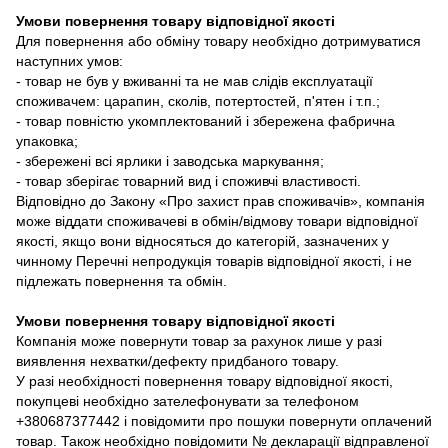
Умови повернення товару відповідної якості
Для повернення або обміну товару необхідно дотримуватися
наступних умов:
- товар не був у вживанні та не мав слідів експлуатації
споживачем: царапин, сколів, потертостей, п'ятен і т.п.;
- товар повністю укомплектований і збережена фабрична
упаковка;
- збережені всі ярлики і заводська маркування;
- товар зберігає товарний вид і споживчі властивості.
Відповідно до Закону «Про захист прав споживачів», компанія
може віддати споживачеві в обмін/відмову товари відповідної
якості, якщо вони відносяться до категорій, зазначених у
чинному Перечні непродукція товарів відповідної якості, і не
підлежать повернення та обмін.
Умови повернення товару відповідної якості
Компанія може повернути товар за рахунок лише у разі
виявлення нехватки/дефекту придбаного товару.
У разі необхідності повернення товару відповідної якості,
покупцеві необхідно зателефонувати за телефоном
+380687377442 і повідомити про пошуки повернути оплачений
товар. Також необхідно повідомити № декларації відправленої