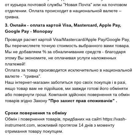
от курьера почтовой службы "Новая Почта" или на почтовом
отделении. Оплата происходит в национальной валюте –
гривна.
3. Онлайн - оплата картой Visa, Mastercard, Apple Pay,
Google Pay - Monopay
Проводя расчет картой Visa/Mastercard/Apple Pay/Google Pay,
Вы перечисляете точную стоимость выбранного вами товара.
Мы не добавляем % за обналичивание средств - благодаря
этому Вы экономите, не оплачивая услуги наложенных
платежей!
Оплата за товар производится исключительно в национальной
валюте - "гривна".
Наш інтернет-магазин заботиться про своїх покупців і в разі,
якщо товар вам не підойшов, ми завжди готові його обміняти
або повернути гроші. Компанія здійснює повернення та обмін
товарів згідно Закону
"Про захист прав споживачів"
.
Сроки повернення та обміну
Обмін і повернення товарів, придбаних на сайті https://vash-
instrument.com, можливий протягом 14 днів з моменту
отримання товару покупцем.