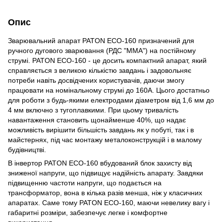
Опис
Зварювальний апарат PATON ECO-160 призначений для
ручного дугового зварювання (РДС "MMA") на постійному
струмі. PATON ECO-160 - це досить компактний апарат, який
справляється з великою кількістю завдань і задовольняє
потреби навіть досвідчених користувачів, даючи змогу
працювати на номінальному струмі до 160А. Цього достатньо
для роботи з будь-якими електродами діаметром від 1,6 мм до
4 мм включно з тугоплавкими. При цьому тривалість
навантаження становить щонайменше 40%, що надає
можливість вирішити більшість завдань як у побуті, так і в
майстернях, під час монтажу металоконструкцій і в малому
будівництві.
В інвертор PATON ECO-160 вбудований блок захисту від
зниженої напруги, що підвищує надійність апарату. Завдяки
підвищенню частоти напруги, що подається на
трансформатор, вона в кілька разів менша, ніж у класичних
апаратах. Саме тому PATON ECO-160, маючи невелику вагу і
габаритні розміри, забезпечує легке і комфортне