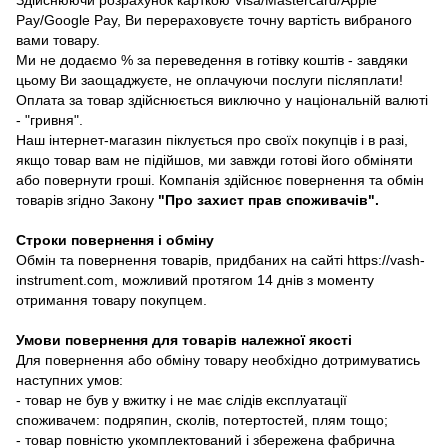
Pay/Google Pay, Ви перераховуєте точну вартість вибраного
вами товару.
Ми не додаємо % за переведення в готівку коштів - завдяки
цьому Ви заощаджуєте, не оплачуючи послуги післяплати!
Оплата за товар здійснюється виключно у національній валюті
- "гривня".
Наш інтернет-магазин піклується про своїх покупців і в разі,
якщо товар вам не підійшов, ми завжди готові його обміняти
або повернути гроші. Компанія здійснює повернення та обмін
товарів згідно Закону
"Про захист прав споживачів"
.
Строки повернення і обміну
Обмін та повернення товарів, придбаних на сайті https://vash-
instrument.com, можливий протягом 14 днів з моменту
отримання товару покупцем.
Умови повернення для товарів належної якості
Для повернення або обміну товару необхідно дотримуватись
наступних умов:
- товар не був у вжитку і не має слідів експлуатації
споживачем: подряпин, сколів, потертостей, плям тощо;
- товар повністю укомплектований і збережена фабрична