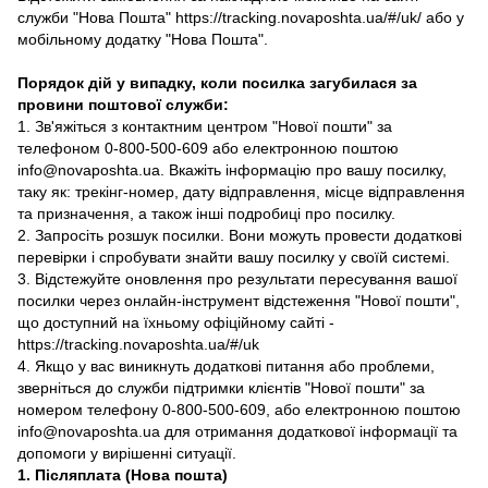
служби "Нова Пошта" https://tracking.novaposhta.ua/#/uk/ або у
мобільному додатку "Нова Пошта".
Порядок дій у випадку, коли посилка загубилася за
провини поштової служби:
1. Зв'яжіться з контактним центром "Нової пошти" за
телефоном 0-800-500-609 або електронною поштою
info@novaposhta.ua. Вкажіть інформацію про вашу посилку,
таку як: трекінг-номер, дату відправлення, місце відправлення
та призначення, а також інші подробиці про посилку.
2. Запросіть розшук посилки. Вони можуть провести додаткові
перевірки і спробувати знайти вашу посилку у своїй системі.
3. Відстежуйте оновлення про результати пересування вашої
посилки через онлайн-інструмент відстеження "Нової пошти",
що доступний на їхньому офіційному сайті -
https://tracking.novaposhta.ua/#/uk
4. Якщо у вас виникнуть додаткові питання або проблеми,
зверніться до служби підтримки клієнтів "Нової пошти" за
номером телефону 0-800-500-609, або електронною поштою
info@novaposhta.ua для отримання додаткової інформації та
допомоги у вирішенні ситуації.
1. Післяплата (Нова пошта)