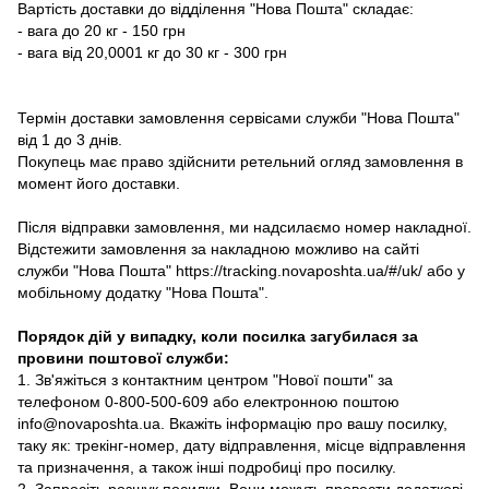
Вартість доставки до відділення "Нова Пошта" складає:
- вага до 20 кг - 150 грн
- вага від 20,0001 кг до 30 кг - 300 грн
Термін доставки замовлення сервісами служби "Нова Пошта"
від 1 до 3 днів.
Покупець має право здійснити ретельний огляд замовлення в
момент його доставки.
Після відправки замовлення, ми надсилаємо номер накладної.
Відстежити замовлення за накладною можливо на сайті
служби "Нова Пошта" https://tracking.novaposhta.ua/#/uk/ або у
мобільному додатку "Нова Пошта".
Порядок дій у випадку, коли посилка загубилася за
провини поштової служби:
1. Зв'яжіться з контактним центром "Нової пошти" за
телефоном 0-800-500-609 або електронною поштою
info@novaposhta.ua. Вкажіть інформацію про вашу посилку,
таку як: трекінг-номер, дату відправлення, місце відправлення
та призначення, а також інші подробиці про посилку.
2. Запросіть розшук посилки. Вони можуть провести додаткові