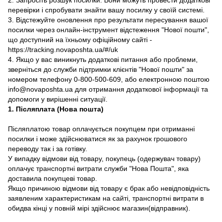
перевірки і спробувати знайти вашу посилку у своїй системі.
3. Відстежуйте оновлення про результати пересування вашої
посилки через онлайн-інструмент відстеження "Нової пошти",
що доступний на їхньому офіційному сайті -
https://tracking.novaposhta.ua/#/uk
4. Якщо у вас виникнуть додаткові питання або проблеми,
зверніться до служби підтримки клієнтів "Нової пошти" за
номером телефону 0-800-500-609, або електронною поштою
info@novaposhta.ua для отримання додаткової інформації та
допомоги у вирішенні ситуації.
1. Післяплата (Нова пошта)
Післяплатою товар оплачується покупцем при отриманні
посилки і може здійснюватися як за рахунок грошового
переводу так і за готівку.
У випадку відмови від товару, покупець (одержувач товару)
оплачує транспортні витрати служби "Нова Пошта", яка
доставила покупцеві товар.
Якщо причиною відмови від товару є брак або невідповідність
заявленим характеристикам на сайті, транспортні витрати в
обидва кінці у повній мірі здійснює магазин(відправник).