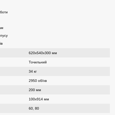
оботи
ам
рпусу
ів
620x540x300 мм
Точильний
34 кг
2950 об/хв
200 мм
100x914 мм
60, 80