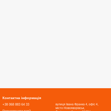
Контактна інформація
+38 068 883 64 33
вулиця Івана Франка 4, офіс 4,
місто Новояворівськ,