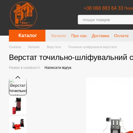
Перейти до основного контенту
+38 068 883 64 33
Пере
Каталог
Каталог
Про нас
Доставка
Оплата
Головна
Каталог
Верстати
Точильно шліфувальні верстати
Верстат точильно-шліфувальний 
Немає в наявності
Написати відгук