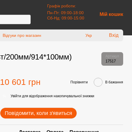
Графік роботи:
Пн-Пт: 09:00-18:00
Мій кошик
Сб-Нд: 09:00-15:00
Вхід
Відгуки про магазин
Укр
т/200мм/914*100мм)
Артикул
17517
10 601 грн
Порівняти
В бажання
Увійти
для відображення накопичувальної знижки
%
Повідомити, коли з'явиться