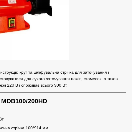
струкції: круг та шліфувальна стрічка для заточування і
стовуватися для сухого заточування ножів, стамесок, а також
жі 220 В і споживає всього 900 Вт.
M MDB100/200HD
Вт
альна стрічка 100*914 мм