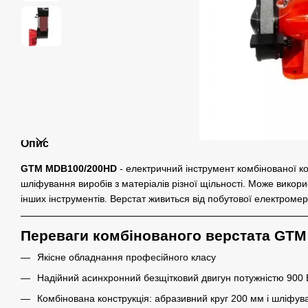
Опис
GTM
MDB100/200HD
- електричний інструмент комбінованої кон
шліфування виробів з матеріалів різної щільності. Може викори
інших інструментів. Верстат живиться від побутової електромере
Переваги комбінованого верстата GT
Якісне обладнання професійного класу
Надійний асинхронний безщітковий двигун потужністю 900 
Комбінована конструкція: абразивний круг 200 мм і шліфув