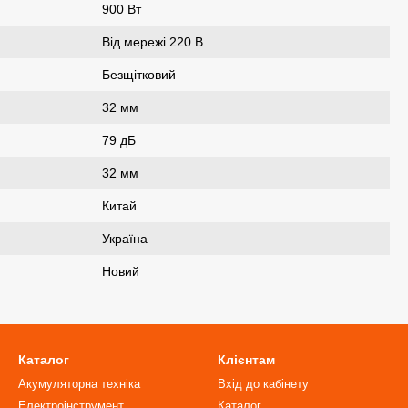
900 Вт
Від мережі 220 В
Безщітковий
32 мм
79 дБ
32 мм
Китай
Україна
Новий
Каталог
Клієнтам
Акумуляторна техніка
Вхід до кабінету
Електроінструмент
Каталог