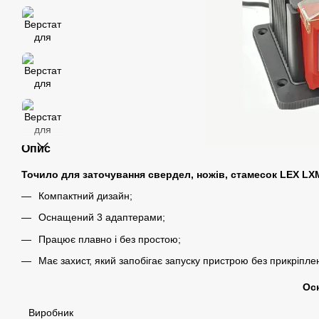
Опис
Точило для заточування свердел, ножів, стамесок LEX L
Компактний дизайн;
Оснащений 3 адаптерами;
Працює плавно і без простою;
Має захист, який запобігає запуску пристрою без прикріпле
Ос
Виробник