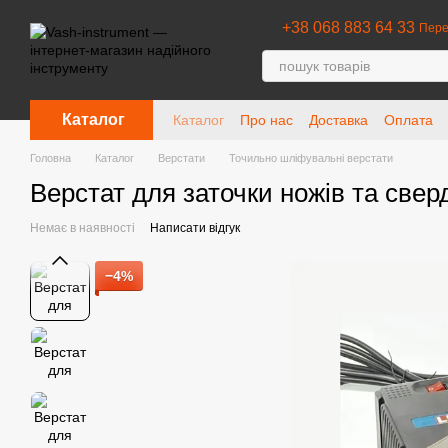
Перейти до основного контенту
+38 068 883 64 33
Пере
Каталог
Каталог
Про нас
Доставка
Оплата
Головна
Каталог
Верстати
Точильно шліфувальні верстати
Верстат для заточки ножів та св
Немає в наявності
Написати відгук
−4%