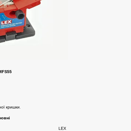
XMFS55
ної кришки.
новні
LEX