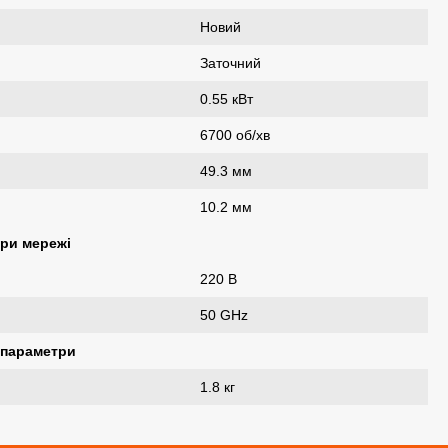
Новий
Заточний
0.55 кВт
6700 об/хв
49.3 мм
10.2 мм
ри мережі
220 В
50 GHz
 параметри
1.8 кг