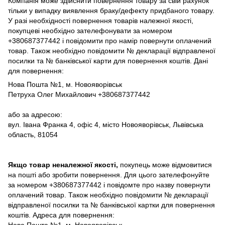
Компанія може здійснити повернення товару за свій рахунок
тільки у випадку виявлення браку/дефекту придбаного товару.
У разі необхідності повернення товарів належної якості,
покупцеві необхідно зателефонувати за номером
+380687377442 і повідомити про намір повернути оплачений
товар. Також необхідно повідомити № декларації відправленої
посилки та № банківської карти для повернення коштів. Дані
для повернення:
Нова Пошта №1, м. Новояворівськ
Петруха Олег Михайлович +380687377442
або за адресою:
вул. Івана Франка 4, офіс 4, місто Новояворівськ, Львівська
область, 81054
Якщо товар неналежної якості,
покупець може відмовитися
на пошті або зробити повернення. Для цього зателефонуйте
за номером +380687377442 і повідомте про назву повернути
оплачений товар. Також необхідно повідомити № декларації
відправленої посилки та № банківської картки для повернення
коштів. Адреса для повернення:
Нова Пошта №1, м. Новояворівськ