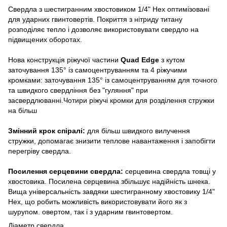
Свердла з шестигранним хвостовиком 1/4" Hex оптимізовані
для ударних гвинтовертів. Покриття з нітриду титану
розподіляє тепло і дозволяє використовувати свердло на
підвищених оборотах.
Нова конструкція ріжучої частини
Quad Edge
з кутом
заточування 135° із самоцентруванням та 4 ріжучими
кромками: заточування 135° із самоцентруванням для точного
та швидкого свердління без "гуляння" при
засвердлюванні.Чотири ріжучі кромки для розділення стружки
на більш
Змінний крок спіралі:
для більш швидкого вилучення
стружки, допомагає знизити теплове навантаження і запобігти
перегріву свердла.
Посилення серцевини свердла:
серцевина свердла товщі у
хвостовика. Посилена серцевина збільшує надійність шнека.
Вища універсальність завдяки шестигранному хвостовику 1/4"
Hex, що робить можливість використовувати його як з
шурупом. овертом, так і з ударним гвинтовертом.
Діаметр свердла