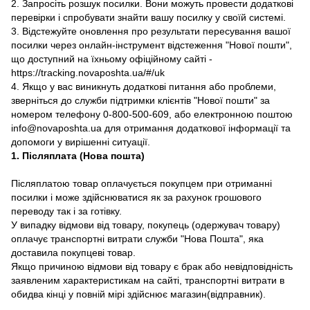
2. Запросіть розшук посилки. Вони можуть провести додаткові
перевірки і спробувати знайти вашу посилку у своїй системі.
3. Відстежуйте оновлення про результати пересування вашої
посилки через онлайн-інструмент відстеження "Нової пошти",
що доступний на їхньому офіційному сайті -
https://tracking.novaposhta.ua/#/uk
4. Якщо у вас виникнуть додаткові питання або проблеми,
зверніться до служби підтримки клієнтів "Нової пошти" за
номером телефону 0-800-500-609, або електронною поштою
info@novaposhta.ua для отримання додаткової інформації та
допомоги у вирішенні ситуації.
1. Післяплата (Нова пошта)
Післяплатою товар оплачується покупцем при отриманні
посилки і може здійснюватися як за рахунок грошового
переводу так і за готівку.
У випадку відмови від товару, покупець (одержувач товару)
оплачує транспортні витрати служби "Нова Пошта", яка
доставила покупцеві товар.
Якщо причиною відмови від товару є брак або невідповідність
заявленим характеристикам на сайті, транспортні витрати в
обидва кінці у повній мірі здійснює магазин(відправник).